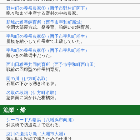
野村町の養蚕農家①（西予市野村町阿下）
晩々秋まで生産する野村の中核農家。
新城の稚蚕飼育所（西予市宇和町新城）
空調大部屋方式、桑養育、箱飼いの飼育所。
宇和町の養蚕農家②（西予市宇和町稲生）
規模を縮小して稚蚕室で上蔟していた。
宇和町の養蚕農家①（西予市宇和町稲生）
繭かきの準備中だった。
西山田稚蚕共同飼育所（西予市宇和町西山田）
戦前の回廊型の稚蚕飼育所。
岡の川（伊方町名取）
石垣の下から湧き出る泉。
名取の段畑（伊方町名取）
急斜面に築かれた柑橘畑。
漁業・船
シーロード八幡浜（八幡浜市向灘）
斜張橋で防波堤まで渡れる。
肱川の瀬張り漁（大洲市大洲）
落ち鮎を投網で捕るための仕掛け。