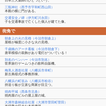
日本三大薬師のひとつという。
三瓶神社（西予市宇和町西山田）
本殿の横に門がある。
交通安全ノ碑（伊方町川永田）
子を交通事故で亡くした個人が建てた像。
街角で
朝倉上の火の見櫓（今治市朝倉上）
屋根が極度に小さな火の見櫓。
千歳橋のアーチ看板（今治市朝倉下）
唐草模様の装飾があり電灯がついている！
別名のベンハー（今治市別名）
世界旅行ゲームつきの飲料自販機。
梅美人酒造社屋（八幡浜市幸町）
新古典様式の事務所棟。
八幡浜の町並み（八幡浜市桧谷）
持送り板が立派な商家が目立つ。
焼肉平城（西条市北条）
焼肉屋のビルの屋上屋の城。
大洲市森林組合社屋（大洲市菅田町菅田）
半切妻の巨大な木造建築。