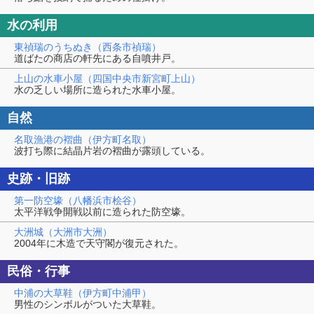
水の利用
東禎瑞のうちぬき（西条市禎瑞）
道ばたの商店の軒先にある自噴井戸。
上山の水車小屋（四国中央市新宮町上山）
水の乏しい場所に造られた水車小屋。
自然
名取漁港の褶曲（伊方町名取）
波打ち際に結晶片岩の褶曲が露頭している。
史跡・旧跡
第一防空壕（八幡浜市桧谷）
太平洋戦争開戦以前に造られた防空壕。
大洲城（大洲市大洲）
2004年に木造で天守閣が復元された。
民俗・行事
中浦の大草鞋（伊方町中浦甲）
男性のシンボルがついた大草鞋。