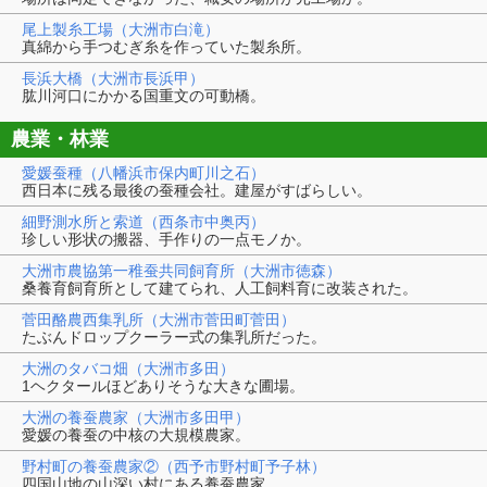
尾上製糸工場（大洲市白滝）
真綿から手つむぎ糸を作っていた製糸所。
長浜大橋（大洲市長浜甲）
肱川河口にかかる国重文の可動橋。
農業・林業
愛媛蚕種（八幡浜市保内町川之石）
西日本に残る最後の蚕種会社。建屋がすばらしい。
細野測水所と索道（西条市中奥丙）
珍しい形状の搬器、手作りの一点モノか。
大洲市農協第一稚蚕共同飼育所（大洲市徳森）
桑養育飼育所として建てられ、人工飼料育に改装された。
菅田酪農西集乳所（大洲市菅田町菅田）
たぶんドロップクーラー式の集乳所だった。
大洲のタバコ畑（大洲市多田）
1ヘクタールほどありそうな大きな圃場。
大洲の養蚕農家（大洲市多田甲）
愛媛の養蚕の中核の大規模農家。
野村町の養蚕農家②（西予市野村町予子林）
四国山地の山深い村にある養蚕農家。