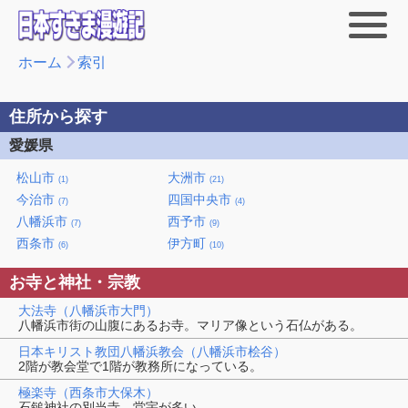
ホーム
索引
住所から探す
愛媛県
松山市
大洲市
(1)
(21)
今治市
四国中央市
(7)
(4)
八幡浜市
西予市
(7)
(9)
西条市
伊方町
(6)
(10)
お寺と神社・宗教
大法寺（八幡浜市大門）
八幡浜市街の山腹にあるお寺。マリア像という石仏がある。
日本キリスト教団八幡浜教会（八幡浜市桧谷）
2階が教会堂で1階が教務所になっている。
極楽寺（西条市大保木）
石鎚神社の別当寺。堂宇が多い。