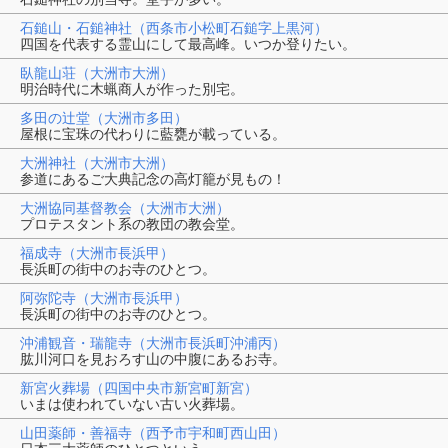
石鎚山・石鎚神社（西条市小松町石鎚字上黒河）
四国を代表する霊山にして最高峰。いつか登りたい。
臥龍山荘（大洲市大洲）
明治時代に木蝋商人が作った別宅。
多田の辻堂（大洲市多田）
屋根に宝珠の代わりに藍甕が載っている。
大洲神社（大洲市大洲）
参道にあるご大典記念の高灯籠が見もの！
大洲協同基督教会（大洲市大洲）
プロテスタント系の教団の教会堂。
福成寺（大洲市長浜甲）
長浜町の街中のお寺のひとつ。
阿弥陀寺（大洲市長浜甲）
長浜町の街中のお寺のひとつ。
沖浦観音・瑞龍寺（大洲市長浜町沖浦丙）
肱川河口を見おろす山の中腹にあるお寺。
新宮火葬場（四国中央市新宮町新宮）
いまは使われていない古い火葬場。
山田薬師・善福寺（西予市宇和町西山田）