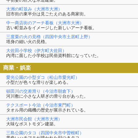
大洲の町並み（大洲市大洲）
旧市街の東半分は見ごたえのある商家街。
中一商店街のアーチ看板（大洲市大洲）
古い町並みをイメージした新しいアーチ看板。
三度栗の火の見櫓（四国中央市土居町上野）
塔身の細い火の見櫓。
大佐田小学校（伊方町大佐田）
内湾に面した小学校は民俗資料館になっていた。
商業・娯楽
愛光公園の小型ダコ（松山市愛光町）
小型だが色々な滑りが楽しめる。
頓田川の交差滑り（今治市朝倉下）
河川敷に小さな人研ぎの滑り台があった。
テクスポート今治（今治市東門町）
タオル用の織機の歴史が展示されている。
大洲市民会館（大洲市大洲）
大味なポストモダン建築。
三島公園のタコ（四国中央市中曽根町）
黄色いハチマキが描かれた顔つきタコ。