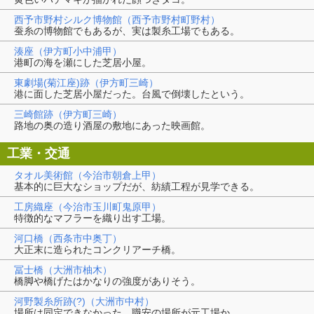
西予市野村シルク博物館（西予市野村町野村）
蚕糸の博物館でもあるが、実は製糸工場でもある。
湊座（伊方町小中浦甲）
港町の海を瀬にした芝居小屋。
東劇場(菊江座)跡（伊方町三崎）
港に面した芝居小屋だった。台風で倒壊したという。
三崎館跡（伊方町三崎）
路地の奥の造り酒屋の敷地にあった映画館。
工業・交通
タオル美術館（今治市朝倉上甲）
基本的に巨大なショップだが、紡績工程が見学できる。
工房織座（今治市玉川町鬼原甲）
特徴的なマフラーを織り出す工場。
河口橋（西条市中奥丁）
大正末に造られたコンクリアーチ橋。
冨士橋（大洲市柚木）
橋脚や橋げたはかなりの強度がありそう。
河野製糸所跡(?)（大洲市中村）
場所は同定できなかった、職安の場所が元工場か。