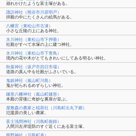
崩れかけたような富士塚がある。
諏訪神社（熊谷市川原明戸）
拝殿の中にたくさんの絵馬がある。
八幡宮（東松山市古凍）
小さな丘陵の上にある神社。
氷川神社（東松山市下押垂）
社殿がすべて水塚の上に建つ神社。
氷川神社（東松山市下青鳥）
境内の花や木がとてもきれいにしてある明るい神社。
秋葉神社（坂戸市四日市場）
道路の真ん中を社殿がふさいでいる。
鬼鎮神社（嵐山町川島）
鬼が祀られるめずらしい神社。
鎌形八幡神社（嵐山町鎌形）
本殿の背後に奇妙な裏扉が並ぶ。
屋敷森の農家と稲荷社（川島町出丸下郷）
氾濫原の美しい農家。
富士浅間神社（川島町曲師）
入間川左岸堤防のすぐ近くにある富士塚。
熊野神社（川島町表）