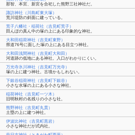
那智、本宮、新宮を合祀した熊野三社神社だ。
諏訪神社（川島町東大塚）
荒川堤防の斜面に建っている。
荒子八幡社・稲荷社（吉見町荒子）
田んぼの真ん中の塚の上にある印象的な神社。
大和田稲荷神社（吉見町東野）
県道76号に面した塚の上にある目立つ神社。
大和田浅間神社（吉見町大和田）
河道跡の低地にある神社。入口がわかりにくい。
万光寺氷川神社（吉見町万光寺）
塚の上に建つ神社。古墳かもしれない。
下銀谷稲荷神社（吉見町下銀谷）
小さな水塚の上にある小さな神社。
稲荷神社（吉見町一ツ木）
旧明秋村の名残りの小さな社。
熊野神社（吉見町丸貫）
土塁の上に建つ神社。
伊波比神社（吉見町黒岩）
小さな神社だが式内社。
萩日吉神社（ときがわ町西平）