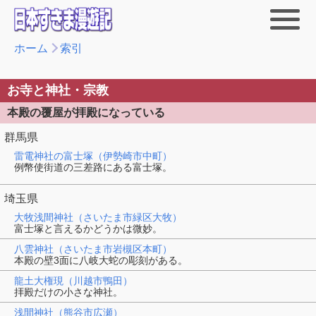
ホーム
索引
お寺と神社・宗教
本殿の覆屋が拝殿になっている
群馬県
雷電神社の富士塚（伊勢崎市中町）
例幣使街道の三差路にある富士塚。
埼玉県
大牧浅間神社（さいたま市緑区大牧）
富士塚と言えるかどうかは微妙。
八雲神社（さいたま市岩槻区本町）
本殿の壁3面に八岐大蛇の彫刻がある。
龍土大権現（川越市鴨田）
拝殿だけの小さな神社。
浅間神社（熊谷市広瀬）