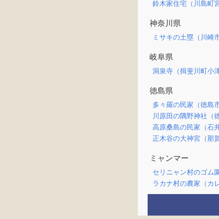
鈴木家住宅（川島町
神奈川県
ミサキの土塁（川崎
岐阜県
洞泉寺（揖斐川町小
徳島県
多々羅の民家（徳島
川原田の隅野神社（
高原桑島の民家（石
正木谷の大神宮（那
ミャンマー
セリニャン村のゴム
ラカナ村の農家（カ