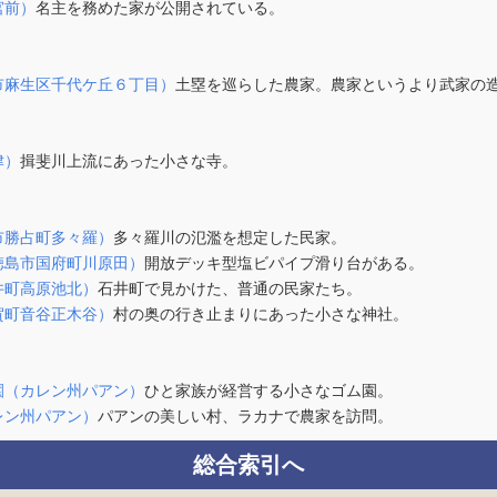
宮前）
名主を務めた家が公開されている。
市麻生区千代ケ丘６丁目）
土塁を巡らした農家。農家というより武家の
津）
揖斐川上流にあった小さな寺。
市勝占町多々羅）
多々羅川の氾濫を想定した民家。
徳島市国府町川原田）
開放デッキ型塩ビパイプ滑り台がある。
井町高原池北）
石井町で見かけた、普通の民家たち。
賀町音谷正木谷）
村の奥の行き止まりにあった小さな神社。
園（カレン州パアン）
ひと家族が経営する小さなゴム園。
レン州パアン）
パアンの美しい村、ラカナで農家を訪問。
総合索引へ