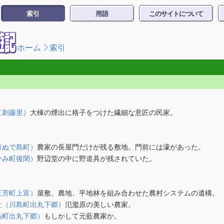
索引
用語
このサイトについて
ホーム
索引
江刺藤里）
大棟の煙出に格子をつけた繊細な意匠の民家。
市ぬで島町）
農家の長屋門だけが残る敷地。門前には濠があった。
かみ町後閑）
野辺堂の中に野道具が残されていた。
三芳町上富）
屋敷、農地、平地林を組み合わせた農村システムの遺構。
社（川島町出丸下郷）
氾濫原の美しい農家。
島町出丸下郷）
もしかして元藍農家か。