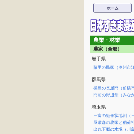
ホーム
農業・林業
農家（全般）
岩手県
藤里の民家（奥州市
群馬県
橳島の長屋門（前橋
門前の野辺堂（みな
埼玉県
三富の短冊状地割（
屋敷森の農家と稲荷
出丸下郷の水塚（川