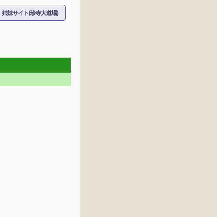
姉妹サイト(珍寺大道場)