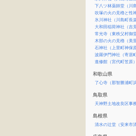
下八ツ林薬師堂（川
吹塚の火の見櫓と性
氷川神社（川島町長
大和田稲荷神社（吉
常光寺（東秩父村御
木部の火の見櫓（美
石神社（上里町神保
波羅伊門神社（寄居
進修館（宮代町笠原
和歌山県
了心寺（那智勝浦町
鳥取県
天神野土地改良区事
島根県
清水の辻堂（安来市