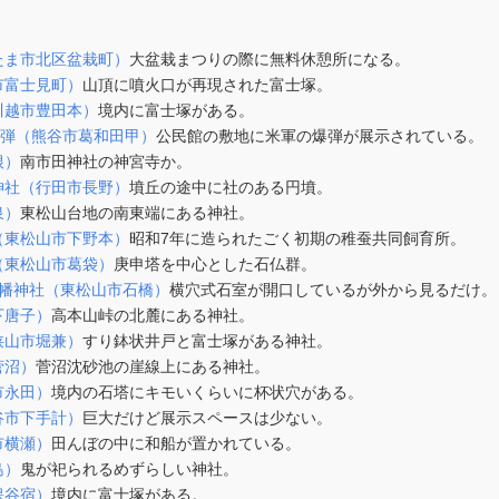
たま市北区盆栽町）
大盆栽まつりの際に無料休憩所になる。
市富士見町）
山頂に噴火口が再現された富士塚。
川越市豊田本）
境内に富士塚がある。
爆弾（熊谷市葛和田甲）
公民館の敷地に米軍の爆弾が展示されている。
根）
南市田神社の神宮寺か。
神社（行田市長野）
墳丘の途中に社のある円墳。
泉）
東松山台地の南東端にある神社。
（東松山市下野本）
昭和7年に造られたごく初期の稚蚕共同飼育所。
（東松山市葛袋）
庚申塔を中心とした石仏群。
八幡神社（東松山市石橋）
横穴式石室が開口しているが外から見るだけ。
下唐子）
高本山峠の北麓にある神社。
狭山市堀兼）
すり鉢状井戸と富士塚がある神社。
菅沼）
菅沼沈砂池の崖線上にある神社。
市永田）
境内の石塔にキモいくらいに杯状穴がある。
谷市下手計）
巨大だけど展示スペースは少ない。
市横瀬）
田んぼの中に和船が置かれている。
島）
鬼が祀られるめずらしい神社。
保谷宿）
境内に富士塚がある。