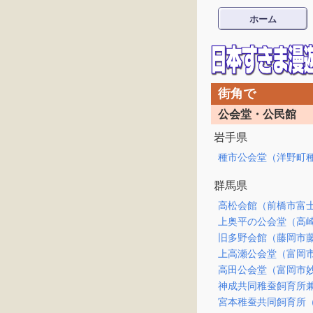
ホーム
街角で
公会堂・公民館
岩手県
種市公会堂（洋野町
群馬県
高松会館（前橋市富
上奥平の公会堂（高
旧多野会館（藤岡市
上高瀬公会堂（富岡
高田公会堂（富岡市
神成共同稚蚕飼育所
宮本稚蚕共同飼育所