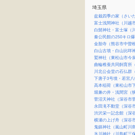
埼玉県
盆栽四季の家（さい
富士浅間神社（川越
白髭神社・富士塚（
秦公民館の250キロ
金胎寺（熊谷市中曽
白山古墳・白山比咩
鷲神社（東松山市今
曲輪稚蚕共同飼育所
川北公会堂の石仏群
下唐子3号墳・若宮
高本稲荷（東松山市
堀兼の井・浅間宮（
菅沼天神社（深谷市
永田滝不動堂（深谷
渋沢栄一記念館（深
横瀬の上げ舟（深谷
鬼鎮神社（嵐山町川
氷川神社（川島町三