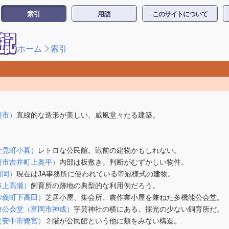
索引
用語
このサイトについて
ホーム
索引
種市）
直線的な造形が美しい、威風堂々たる建築。
士見町小暮）
レトロな公民館。戦前の建物かもしれない。
崎市吉井町上奥平）
内部は板敷き。判断がむずかしい物件。
藤岡）
現在はJA事務所に使われている帝冠様式の建物。
市上高瀬）
飼育所の跡地の典型的な利用例だろう。
妙義町下高田）
芝居小屋、集会所、農作業小屋を兼ねた多機能公会堂。
兼公会堂（富岡市神成）
宇芸神社の横にある。採光の少ない飼育所だ。
（安中市鷺宮）
２階が公民館という他に類をみない構造。