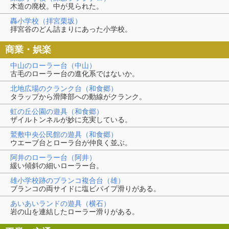
木造の廃校。中が見られた。
轟小学校（拝宮栗坂）
拝宮谷のどん詰まりにあった小学校。
商業・娯楽
中山のローラー台（中山）
古毛のローラー台の進化系ではないか。
北地広場のクランク台（和食郷）
タラップから滑降部への動線がクランク。
虹の丘公園の遊具（和食郷）
ザイルトンネルが妙に充実している。
鷲敷中央公民館の遊具（和食郷）
ウエーブ台とローラ台が仲良く並ぶ。
阿井のローラー台（阿井）
緩い傾斜の細いローラー台。
雄小学校跡のブランコ複合台（雄）
ブランコの両サイドに塩ビパイプ滑りがある。
あいあいランドの遊具（横石）
岩の山を連結したローラー滑りがある。