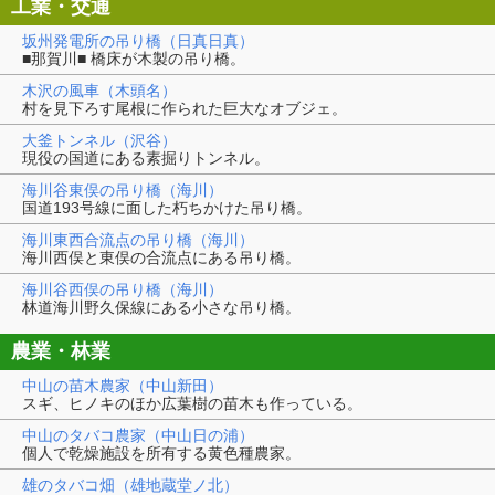
工業・交通
坂州発電所の吊り橋（日真日真）
■那賀川■ 橋床が木製の吊り橋。
木沢の風車（木頭名）
村を見下ろす尾根に作られた巨大なオブジェ。
大釜トンネル（沢谷）
現役の国道にある素掘りトンネル。
海川谷東俣の吊り橋（海川）
国道193号線に面した朽ちかけた吊り橋。
海川東西合流点の吊り橋（海川）
海川西俣と東俣の合流点にある吊り橋。
海川谷西俣の吊り橋（海川）
林道海川野久保線にある小さな吊り橋。
農業・林業
中山の苗木農家（中山新田）
スギ、ヒノキのほか広葉樹の苗木も作っている。
中山のタバコ農家（中山日の浦）
個人で乾燥施設を所有する黄色種農家。
雄のタバコ畑（雄地蔵堂ノ北）