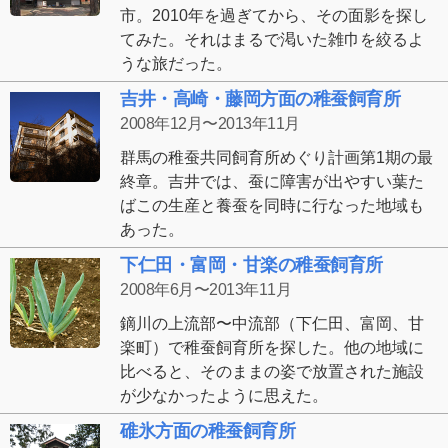
市。2010年を過ぎてから、その面影を探し
てみた。それはまるで渇いた雑巾を絞るよ
うな旅だった。
吉井・高崎・藤岡方面の稚蚕飼育所
2008年12月〜2013年11月
群馬の稚蚕共同飼育所めぐり計画第1期の最
終章。吉井では、蚕に障害が出やすい葉た
ばこの生産と養蚕を同時に行なった地域も
あった。
下仁田・富岡・甘楽の稚蚕飼育所
2008年6月〜2013年11月
鏑川の上流部〜中流部（下仁田、富岡、甘
楽町）で稚蚕飼育所を探した。他の地域に
比べると、そのままの姿で放置された施設
が少なかったように思えた。
碓氷方面の稚蚕飼育所