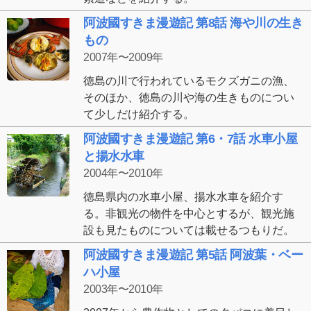
阿波國すきま漫遊記 第8話 海や川の生き
もの
2007年〜2009年
徳島の川で行われているモクズガニの漁、
そのほか、徳島の川や海の生きものについ
て少しだけ紹介する。
阿波國すきま漫遊記 第6・7話 水車小屋
と揚水水車
2004年〜2010年
徳島県内の水車小屋、揚水水車を紹介す
る。非観光の物件を中心とするが、観光施
設も見たものについては載せるつもりだ。
阿波國すきま漫遊記 第5話 阿波葉・ベー
ハ小屋
2003年〜2010年