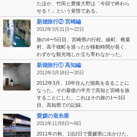
たほか、竹田と豊後大野は「今回で終わら
せる！」という覚悟である。
新婚旅行② 宮崎編
2012年3月21日〜22日
旅の4〜5日目、宮崎県の行程。綾町、椎葉
村、高千穂町を巡ったが移動時間が長く、
わずかな観光地しか立ち寄れなかった。
新婚旅行① 高知編
2012年3月18日〜20日
2012年3月、10年住んだ徳島を去ることに
なった。その最後の半月で高知と宮崎を旅
することにした。これはその旅の1〜3日
目、高知県での記録。
愛媛の蚕糸業
2011年11月8日〜9日
2011年の秋、1泊2日で愛媛県に出かけた。