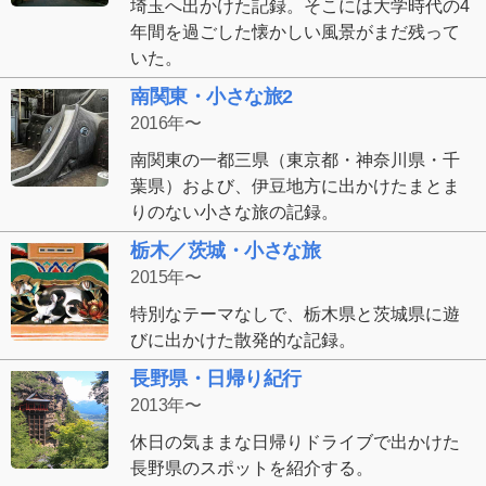
埼玉へ出かけた記録。そこには大学時代の4
年間を過ごした懐かしい風景がまだ残って
いた。
南関東・小さな旅2
2016年〜
南関東の一都三県（東京都・神奈川県・千
葉県）および、伊豆地方に出かけたまとま
りのない小さな旅の記録。
栃木／茨城・小さな旅
2015年〜
特別なテーマなしで、栃木県と茨城県に遊
びに出かけた散発的な記録。
長野県・日帰り紀行
2013年〜
休日の気ままな日帰りドライブで出かけた
長野県のスポットを紹介する。