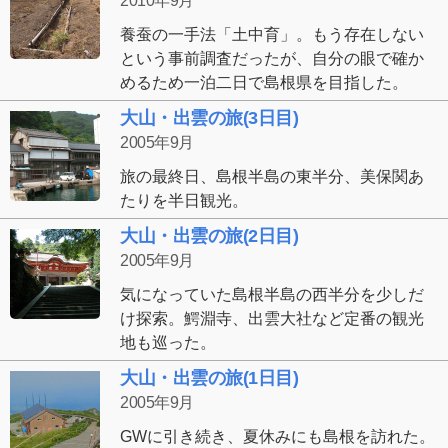
2010年9月
養蚕の一手法「土中育」。もう存在しない
という事前調査だったが、自分の眼で確か
めるため一泊二日で島根県を目指した。
大山・出雲の旅(3日目)
2005年9月
旅の最終日、島根半島の東半分、美保関あ
たりを半日観光。
大山・出雲の旅(2日目)
2005年9月
気になっていた島根半島の西半分を少しだ
け探索。鰐淵寺、出雲大社など定番の観光
地も巡った。
大山・出雲の旅(1日目)
2005年9月
GWに引き続き、夏休みにも島根を訪れた。