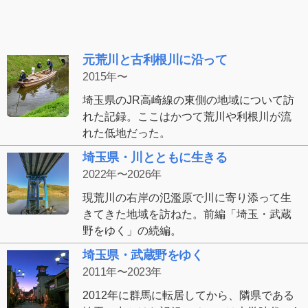
元荒川と古利根川に沿って
2015年〜
埼玉県のJR高崎線の東側の地域について訪
れた記録。ここはかつて荒川や利根川が流
れた低地だった。
埼玉県・川とともに生きる
2022年〜2026年
現荒川の右岸の氾濫原で川に寄り添って生
きてきた地域を訪ねた。前編「埼玉・武蔵
野をゆく」の続編。
埼玉県・武蔵野をゆく
2011年〜2023年
2012年に群馬に転居してから、隣県である