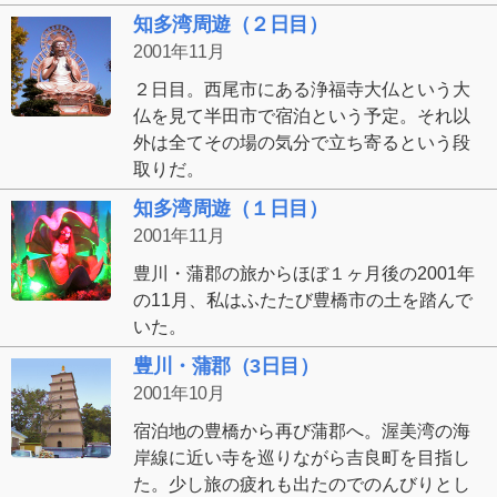
知多湾周遊（２日目）
2001年11月
２日目。西尾市にある浄福寺大仏という大
仏を見て半田市で宿泊という予定。それ以
外は全てその場の気分で立ち寄るという段
取りだ。
知多湾周遊（１日目）
2001年11月
豊川・蒲郡の旅からほぼ１ヶ月後の2001年
の11月、私はふたたび豊橋市の土を踏んで
いた。
豊川・蒲郡（3日目）
2001年10月
宿泊地の豊橋から再び蒲郡へ。渥美湾の海
岸線に近い寺を巡りながら吉良町を目指し
た。少し旅の疲れも出たのでのんびりとし