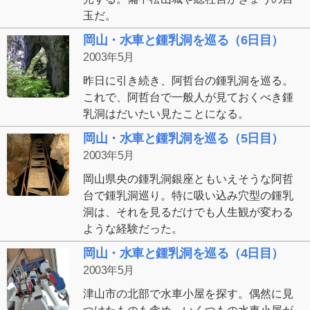
玉だ。
岡山・水車と鍾乳洞を巡る（6日目）
2003年5月
昨日に引き続き、阿哲台の鍾乳洞を巡る。
これで、阿哲台で一般人が見ておくべき鍾
乳洞はだいたい見たことになる。
岡山・水車と鍾乳洞を巡る（5日目）
2003年5月
岡山県央の鍾乳洞銀座ともいえそうな阿哲
台で鍾乳洞巡り。特に吸い込み穴型の鍾乳
洞は、それを見るだけでも人生観が変わる
ような経験だった。
岡山・水車と鍾乳洞を巡る（4日目）
2003年5月
津山市の北部で水車小屋を探す。偶然に見