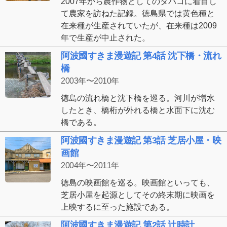
2007年から農作物としてのタバコに着目し
て農家を訪ねた記録。徳島県では黄色種と
在来種が生産されていたが、在来種は2009
年で生産が中止された。
阿波國すきま漫遊記 第4話 沈下橋・流れ
橋
2003年〜2010年
徳島の流れ橋と沈下橋を巡る。河川が増水
したとき、橋桁が外れる橋と水面下に沈む
橋である。
阿波國すきま漫遊記 第3話 芝居小屋・映
画館
2004年〜2011年
徳島の映画館を巡る。映画館といっても、
芝居小屋を起源としてその終末期に映画を
上映するに至った施設である。
阿波國すきま漫遊記 第2話 辻時計