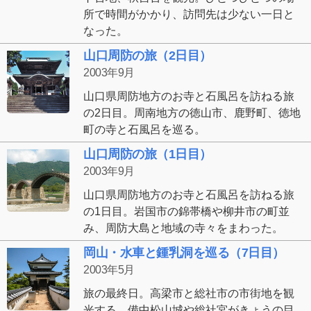
所で時間がかかり、訪問先は少ない一日と
なった。
山口周防の旅（2日目）
2003年9月
山口県周防地方のお寺と石風呂を訪ねる旅
の2日目。周南地方の徳山市、鹿野町、徳地
町の寺と石風呂を巡る。
山口周防の旅（1日目）
2003年9月
山口県周防地方のお寺と石風呂を訪ねる旅
の1日目。岩国市の錦帯橋や柳井市の町並
み、周防大島と地域の寺々をまわった。
岡山・水車と鍾乳洞を巡る（7日目）
2003年5月
旅の最終日。高梁市と総社市の市街地を観
光する。備中松山城や総社宮がきょうの目