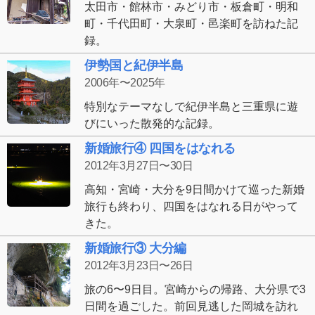
太田市・館林市・みどり市・板倉町・明和
町・千代田町・大泉町・邑楽町を訪ねた記
録。
伊勢国と紀伊半島
2006年〜2025年
特別なテーマなしで紀伊半島と三重県に遊
びにいった散発的な記録。
新婚旅行④ 四国をはなれる
2012年3月27日〜30日
高知・宮崎・大分を9日間かけて巡った新婚
旅行も終わり、四国をはなれる日がやって
きた。
新婚旅行③ 大分編
2012年3月23日〜26日
旅の6〜9日目。宮崎からの帰路、大分県で3
日間を過ごした。前回見逃した岡城を訪れ