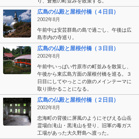
り、倉敷の町並みを散策する。
広島の仏殿と屋根付橋（４日目）
2002年8月
午前中は安芸群島の島で過ごし、午後は広
島市内の寺巡り。
広島の仏殿と屋根付橋（３日目）
2002年8月
午前中いっぱい竹原市の町並みを散策し、
午後から東広島方面の屋根付橋を巡る。３
日目にしてやっとこの旅のメインテーマに
取り掛かることになる。
広島の仏殿と屋根付橋（２日目）
2002年8月
忠海町の背後に屏風のようにそびえる山岳
霊場白滝山・黒滝山を登り、旧軍の毒ガス
工場があった大久野島へ渡った。