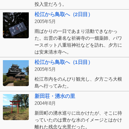
投入堂だろう。
松江から鳥取へ（2日目）
2005年5月
雨ばかりの一日であまり活動できなかっ
た。出雲の著名な祈祷寺の一畑薬師、パワ
ースポット八重垣神社などを訪れ、夕方に
は安来清水寺へ。
松江から鳥取へ（1日目）
2005年5月
松江市内をのんびり観光し、夕方ごろ大根
島へ行ってみた。
新田荘・湧水の里
2004年8月
新田町の湧水巡りに出かけたが、そこに待
っていたのは豊かな水のイメージとはかけ
離れた残念な光景だった。