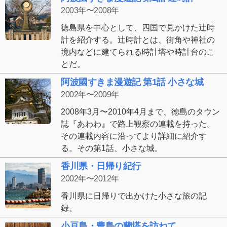
2003年〜2008年
徳島県を中心として、四国で見かけた辻時
計を紹介する。辻時計とは、街角や神社の
境内などに建てられる時計塔や時計台のこ
とだ。
阿波國すきま漫遊記 第1話 小さな城
2002年〜2009年
2008年3月〜2010年4月まで、徳島のタウン
誌『あわわ』で路上観察の連載を持った。
その連載内容に沿ってより詳細に紹介す
る。その第1話、小さな城。
香川県・日帰り紀行
2002年〜2012年
香川県に日帰りで出かけた小さな旅の記
録。
小豆島・豊島の蘭塔を訪ねて