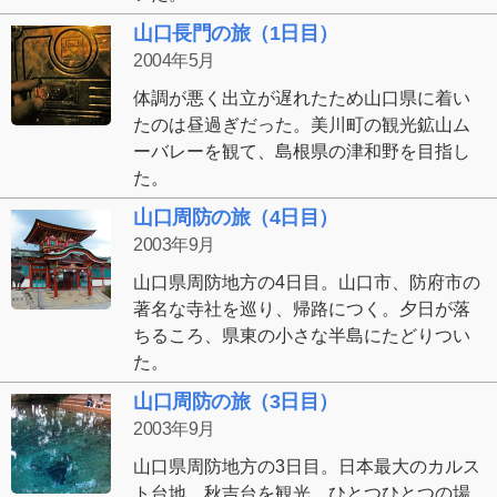
山口長門の旅（1日目）
2004年5月
体調が悪く出立が遅れたため山口県に着い
たのは昼過ぎだった。美川町の観光鉱山ム
ーバレーを観て、島根県の津和野を目指し
た。
山口周防の旅（4日目）
2003年9月
山口県周防地方の4日目。山口市、防府市の
著名な寺社を巡り、帰路につく。夕日が落
ちるころ、県東の小さな半島にたどりつい
た。
山口周防の旅（3日目）
2003年9月
山口県周防地方の3日目。日本最大のカルス
ト台地、秋吉台を観光。ひとつひとつの場