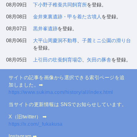
08月09日
下小野子稚蚕共同飼育所
を登録。
08月08日
金井東裏遺跡・甲を着た古墳人
を登録。
08月07日
黒井峯遺跡
を登録。
08月06日
大平山周慶洞不動尊
、
子麓ミニ公園の滑り台
を登録。
08月05日
上引田の壮蚕飼育場②
、
矢田の豚舎
を登録。
サイトの記事を画像から選択できる索引ページを追
加しました。➡
https://www.sukima.com/history/all/index.html
当サイトの更新情報は SNSでお知らせしています。
X（旧twitter） ➡
https://x.com/_fukakusa
Instagram ➡