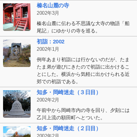
榛名山麓の寺
2002年3月
榛名山麓に伝わる不思議な大寺の物語「船
尾記」にゆかりの寺を巡る。
初詣：2002
2002年1月
例年あまり初詣には行かないのだが、たま
たま弟が遊びにきたので初詣に出かけるこ
とにした。横浜から気軽に出かけられる近
郊での初詣である。
知多・岡崎迷走（３日目）
2002年2月
午前中から岡崎市内の寺を回り、夕刻には
乙川上流の額田町へとついた。
知多・岡崎迷走（２日目）
2002年2月