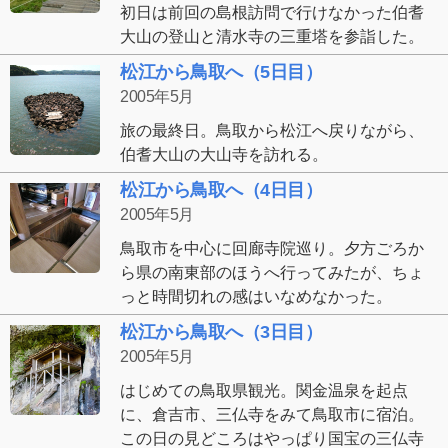
初日は前回の島根訪問で行けなかった伯耆
大山の登山と清水寺の三重塔を参詣した。
松江から鳥取へ（5日目）
2005年5月
旅の最終日。鳥取から松江へ戻りながら、
伯耆大山の大山寺を訪れる。
松江から鳥取へ（4日目）
2005年5月
鳥取市を中心に回廊寺院巡り。夕方ごろか
ら県の南東部のほうへ行ってみたが、ちょ
っと時間切れの感はいなめなかった。
松江から鳥取へ（3日目）
2005年5月
はじめての鳥取県観光。関金温泉を起点
に、倉吉市、三仏寺をみて鳥取市に宿泊。
この日の見どころはやっぱり国宝の三仏寺