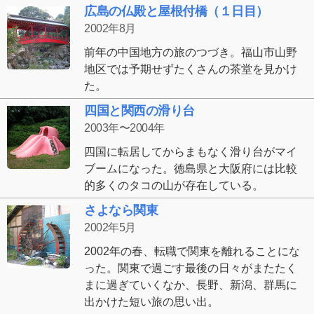
広島の仏殿と屋根付橋（１日目）
2002年8月
前年の中国地方の旅のつづき。福山市山野
地区では予期せずたくさんの茶堂を見かけ
た。
四国と関西の滑り台
2003年〜2004年
四国に転居してからまもなく滑り台がマイ
ブームになった。徳島県と大阪府には比較
的多くのタコの山が存在している。
さよなら関東
2002年5月
2002年の春、転職で関東を離れることにな
った。関東で過ごす最後の日々がまたたく
まに過ぎていくなか、長野、新潟、群馬に
出かけた短い旅の思い出。