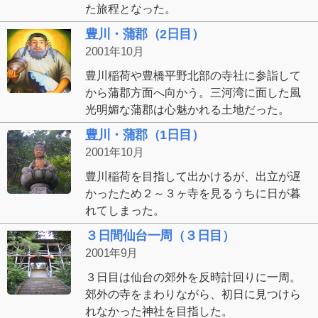
た旅程となった。
豊川・蒲郡（2日目）
2001年10月
豊川稲荷や豊橋平野北部の寺社に参詣して
から蒲郡方面へ向かう。三河湾に面した風
光明媚な蒲郡は心魅かれる土地だった。
豊川・蒲郡（1日目）
2001年10月
豊川稲荷を目指して出かけるが、出立が遅
かったため２～３ヶ寺を見るうちに日が暮
れてしまった。
３日間仙台一周（３日目）
2001年9月
３日目は仙台の郊外を反時計回りに一周。
郊外の寺をまわりながら、初日に見つけら
れなかった神社を目指した。