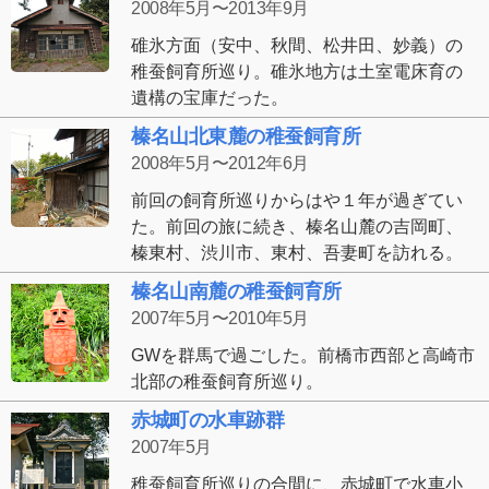
2008年5月〜2013年9月
碓氷方面（安中、秋間、松井田、妙義）の
稚蚕飼育所巡り。碓氷地方は土室電床育の
遺構の宝庫だった。
榛名山北東麓の稚蚕飼育所
2008年5月〜2012年6月
前回の飼育所巡りからはや１年が過ぎてい
た。前回の旅に続き、榛名山麓の吉岡町、
榛東村、渋川市、東村、吾妻町を訪れる。
榛名山南麓の稚蚕飼育所
2007年5月〜2010年5月
GWを群馬で過ごした。前橋市西部と高崎市
北部の稚蚕飼育所巡り。
赤城町の水車跡群
2007年5月
稚蚕飼育所巡りの合間に、赤城町で水車小