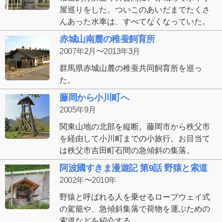
屋巡りをした。ついこのあいだまでたくさ
んあった水車は、すべてなくなっていた。
赤城山南麓の稚蚕飼育所
2007年2月〜2013年3月
群馬県赤城山麓の稚蚕共同飼育所を巡っ
た。
藤岡から小川町へ
2005年9月
関東山地の北部を縦断。藤岡市から秩父市
を経由して小川町までの小旅行。お目当て
は秩父市吉田町石間の急傾斜の集落。
阿波國すきま漫遊記 第9話 野猿と索道
2002年〜2010年
野猿と呼ばれる人を乗せるロープウェイ式
の駕籠や、急傾斜集落で荷物を運ぶための
索道などを紹介する。