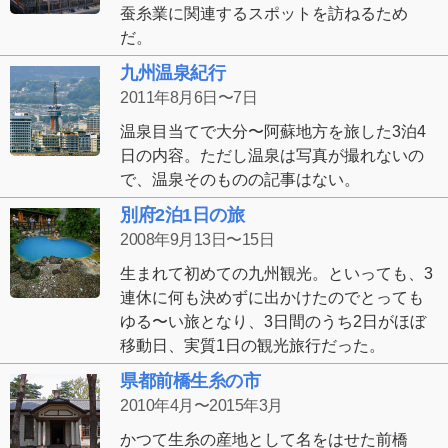
蚕糸業に関連するスポットを訪ねるため
だ。
九州温泉紀行
2011年8月6日〜7日
温泉目当てで大分〜阿蘇地方を旅した3泊4
日の内容。ただし温泉は写真が撮れないの
で、温泉そのものの記事はない。
別府2泊1日の旅
2008年9月13日〜15日
生まれて初めての九州観光。といっても、3
連休に何も決めずに出かけたのでとっても
ゆる〜い旅となり、3日間のうち2日がほぼ
移動日、実質1日の観光旅行だった。
県都前橋生糸の市
2010年4月〜2015年3月
かつて生糸の産地として名をはせた前橋