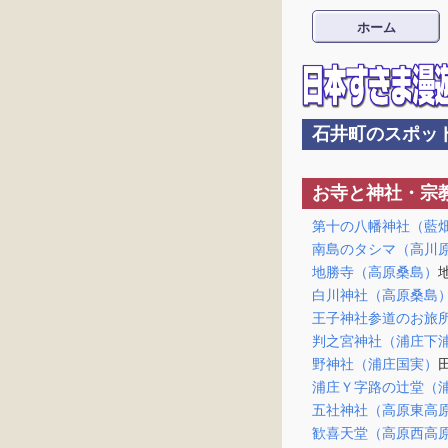
ホーム
石井町のスポッ
お寺と神社・宗
第十の八幡神社（藍
南島のタシマ（高川
地勝寺（高原桑島）
白川神社（高原桑島
王子神社参道のお旅
判之宮神社（浦庄下
野神社（浦庄国実）
浦庄Ｙ字路の辻堂（
五社神社（高原東高
歓喜天堂（高原西高