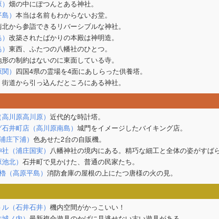
原）
畑の中にぽつんとある神社。
平島）
本当は名前もわからないお堂。
南北から参詣できるリバーシブルな神社。
島）
改築されたばかりの本殿は神明造。
島）
東西、ふたつの八幡社のひとつ。
地形の制約はないのに東面している寺。
原関）
四国4県の霊場を4面にあしらった供養塔。
）
街道から引っ込んだところにある神社。
（高川原高川原）
近代的な時計塔。
グ石井町店（高川原南島）
城門をイメージしたバイキング店。
浦庄下浦）
色あせた2台の自販機。
神社（浦庄国実）
八幡神社の境内にある。精巧な細工と全体の姿がすば
原池北）
石井町で見かけた、普通の民家たち。
見櫓（高原平島）
消防倉庫の屋根の上にたつ唐様の火の見。
トル（石井石井）
機内空間がかっこいい！
井城ノ内）
最新複合遊具のかげに見逃せない古い遊具がある。