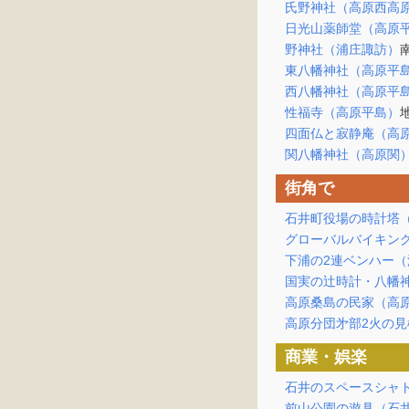
氏野神社（高原西高
日光山薬師堂（高原
野神社（浦庄諏訪）
東八幡神社（高原平
西八幡神社（高原平
性福寺（高原平島）
四面仏と寂静庵（高
関八幡神社（高原関
街角で
石井町役場の時計塔
グローバルバイキン
下浦の2連ベンハー（
国実の辻時計・八幡
高原桑島の民家（高
高原分団㐧部2火の
商業・娯楽
石井のスペースシャ
前山公園の遊具（石