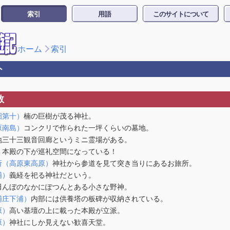
索引
用語
このサイトについて
ホーム
索引
ト
教
畑第十）
楠の巨樹が茂る神社。
原南島）
コンクリで作られた一坪くらいの墓地。
地三十三観音回廊というミニ霊場がある。
）
本殿の下が巡礼空間になっている！
所（高原東高原）
神社から参道を見て突き当りにあるお旅所。
浦）
義経を祀る神社だという。
田んぼのなかにぽつんとある小さな野神。
浦庄下浦）
内部には供養塔の板碑が収納されている。
原）
高い基壇の上に載った本殿が立派。
原）
神社にしか見えない歓喜天堂。