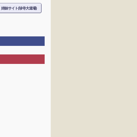
姉妹サイト(珍寺大道場)