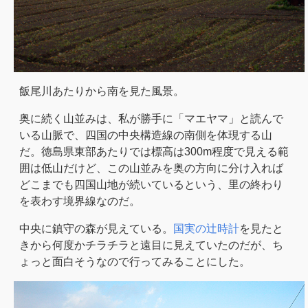
飯尾川あたりから南を見た風景。
奥に続く山並みは、私が勝手に「マエヤマ」と読んで
いる山脈で、四国の中央構造線の南側を体現する山
だ。徳島県東部あたりでは標高は300m程度で見える範
囲は低山だけど、この山並みを奥の方向に分け入れば
どこまでも四国山地が続いているという、里の終わり
を表わす境界線なのだ。
中央に鎮守の森が見えている。
国実の辻時計
を見たと
きから何度かチラチラと遠目に見えていたのだが、ち
ょっと面白そうなので行ってみることにした。