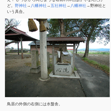
ど。
野神社
→
八幡神社
→
五社神社
→
八幡神社
→野神社と
いう具合。
鳥居の外側の右側には水盤舎。