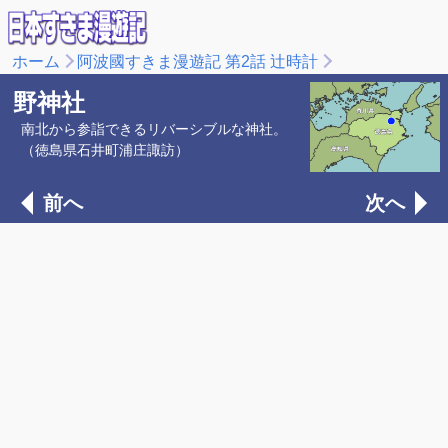
ホーム
阿波國すきま漫遊記 第2話 辻時計
野神社
南北から参詣できるリバーシブルな神社。
（徳島県石井町浦庄諏訪）
前へ
次へ