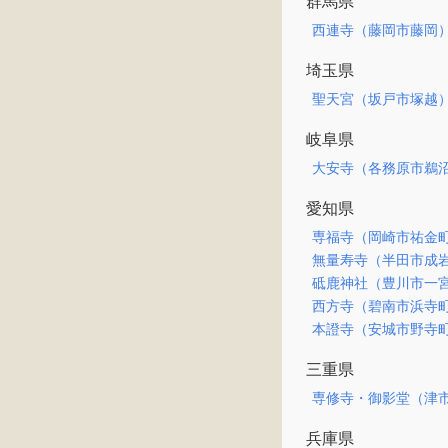
群馬県
西連寺（藤岡市藤岡
埼玉県
聖天宮（坂戸市塚越
岐阜県
大安寺（各務原市鵜
愛知県
専福寺（岡崎市祐金
無量寿寺（半田市成
砥鹿神社（豊川市一
西方寺（碧南市浜寺
本證寺（安城市野寺
三重県
専修寺・御影堂（津
兵庫県