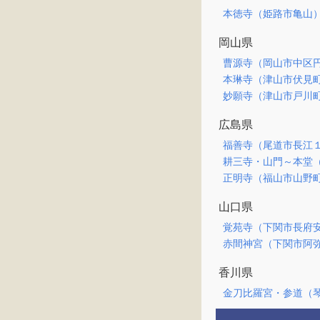
本徳寺（姫路市亀山
岡山県
曹源寺（岡山市中区
本琳寺（津山市伏見
妙願寺（津山市戸川
広島県
福善寺（尾道市長江
耕三寺・山門～本堂
正明寺（福山市山野
山口県
覚苑寺（下関市長府
赤間神宮（下関市阿
香川県
金刀比羅宮・参道（