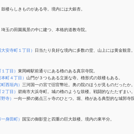
）
鼓楼らしきものがある寺。境内には大銀杏。
）
埼玉の田園風景の中に建つ、本格的道教寺院。
沼大安寺町１丁目）
日当たり良好な境内に多数の堂、山上には黄金観音
町１丁目）
東岡崎駅前通りにある櫓のある真宗寺院。
岩本町４丁目）
山門が３つもある立派な寺。櫓形式の鼓楼もある。
宮町西垣内）
三河国一の宮で旧官幣社。奥の院のほうが見ものだったか
町２丁目）
碧南市大浜寺町。城の櫓のような鼓楼。戦闘的なたたずまい
町野寺）
一向一揆の拠点三ヶ寺のひとつ。堀、櫓がある典型的な城郭寺
市一身田町）
国宝の御影堂と四重の巨大鼓楼。境内の東半分。