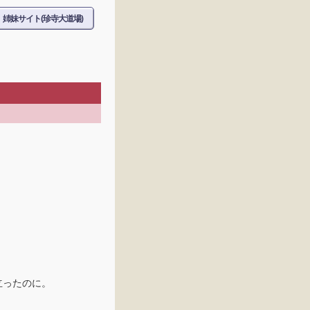
姉妹サイト(珍寺大道場)
立ったのに。