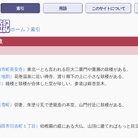
索引
用語
このサイトについて
ホーム
索引
教
頃市町長安寺）
東北一とも言われる巨大二重門や重層の鼓楼がある。
３地割）
花巻温泉に近い禅寺。渡り廊下の上に小さな鼓楼がある。
米）
鐘楼と鼓楼が合体した堂が珍しい。参道は銀杏並木。
古雪町）
切妻、朱塗り瓦で塗籠造の本堂。山門付近に鼓楼がある。
酒田市日吉町１丁目）
幼稚園の庭にある大仏。山頂に建てればもっと目