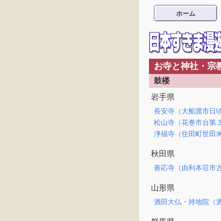
ホーム
お寺と神社・宗
鼓楼
岩手県
長安寺（大船渡市日
松山寺（花巻市台第
浄福寺（住田町世田
秋田県
善応寺（由利本荘市
山形県
酒田大仏・持地院（