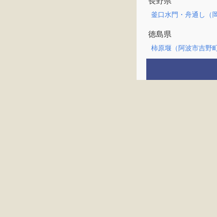
長野県
釜口水門・舟通し（
徳島県
柿原堰（阿波市吉野