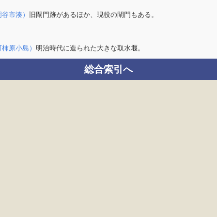
岡谷市湊）
旧閘門跡があるほか、現役の閘門もある。
町柿原小島）
明治時代に造られた大きな取水堰。
総合索引へ