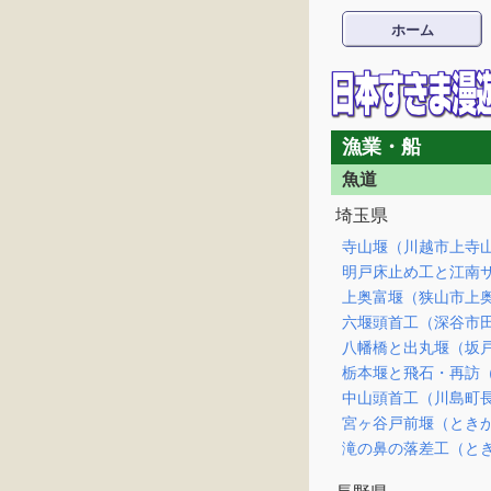
ホーム
漁業・船
魚道
埼玉県
寺山堰（川越市上寺
明戸床止め工と江南
上奥富堰（狭山市上
六堰頭首工（深谷市
八幡橋と出丸堰（坂
栃本堰と飛石・再訪
中山頭首工（川島町
宮ヶ谷戸前堰（とき
滝の鼻の落差工（と