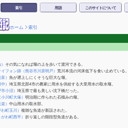
索引
用語
このサイトについて
ホーム
索引
山）
その気になれば堰の上を歩いて渡河できる。
サイフォン跡（熊谷市川原明戸）
荒川本流の河床低下を食い止めている
奥富）
魚が遡上しにくそうな巨大な堰。
田中）
埼玉県北部4市の農家に用水を供給する大里用水の取水堰。
戸市小沼）
埼玉県で最も美しい沈下橋だった。
（小川町大塚）
明治期に作られた石積みの堰。
長楽）
中山用水の取水部。
がわ町玉川）
複雑な魚道が新設された。
きがわ町西平）
折り返しの階段型魚道がある。