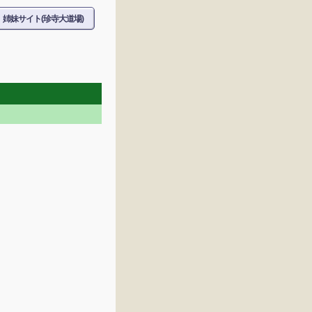
姉妹サイト(珍寺大道場)
。