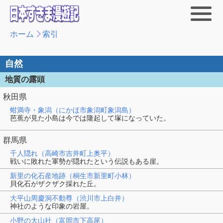
ホーム
索引
自然
地質の露頭
秋田県
蚶満寺・象潟（にかほ市象潟町象潟島）
芭蕉が見た小島は今では隆起して塚になっていた。
群馬県
千人隠れ（高崎市吉井町上奥平）
戦いに敗れた軍勢が隠れたという伝説もある崖。
新里の化石産地跡（桐生市新里町小林）
貝化石がザクザク採れた丘。
大平山周慶洞不動尊（渋川市上白井）
神社のような印象の岩屋。
小野の大山社（富岡市下高尾）