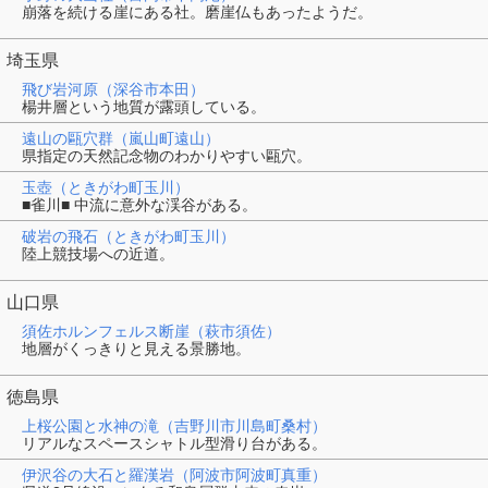
崩落を続ける崖にある社。磨崖仏もあったようだ。
埼玉県
飛び岩河原（深谷市本田）
楊井層という地質が露頭している。
遠山の甌穴群（嵐山町遠山）
県指定の天然記念物のわかりやすい甌穴。
玉壺（ときがわ町玉川）
■雀川■ 中流に意外な渓谷がある。
破岩の飛石（ときがわ町玉川）
陸上競技場への近道。
山口県
須佐ホルンフェルス断崖（萩市須佐）
地層がくっきりと見える景勝地。
徳島県
上桜公園と水神の滝（吉野川市川島町桑村）
リアルなスペースシャトル型滑り台がある。
伊沢谷の大石と羅漢岩（阿波市阿波町真重）