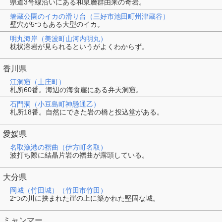
県道3号線沿いにある和泉層群由来の奇岩。
箸蔵公園のイカの滑り台（三好市池田町州津蔵谷）
壁穴が5つもある大型のイカ。
明丸海岸（美波町山河内明丸）
枕状溶岩が見られるというがよくわからず。
香川県
江洞窟（土庄町）
札所60番。海辺の海食崖にある弁天洞窟。
石門洞（小豆島町神懸通乙）
札所18番。自然にできた岩の橋と投込堂がある。
愛媛県
名取漁港の褶曲（伊方町名取）
波打ち際に結晶片岩の褶曲が露頭している。
大分県
岡城（竹田城）（竹田市竹田）
2つの川に挟まれた崖の上に築かれた堅固な城。
ミャンマー