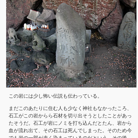
この岩には少し怖い伝説も伝わっている。
まだこのあたりに住む人も少なく神社もなかったころ、
石工がこの岩からら石材を切り出そうとしたことがあっ
たそうだ。石工が岩にノミを打ち込んだとたん、岩から
血が流れ出て、その石工は死んでしまった。そのため今
でも岩の一部が赤く染まっているのだという。その後、