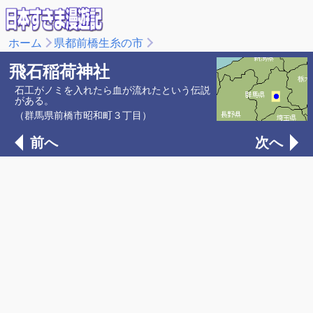
ホーム
県都前橋生糸の市
飛石稲荷神社
石工がノミを入れたら血が流れたという伝説
がある。
（群馬県前橋市昭和町３丁目）
前へ
次へ