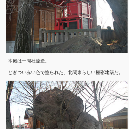
本殿は一間社流造。
どぎつい赤い色で塗られた、北関東らしい極彩建築だ。