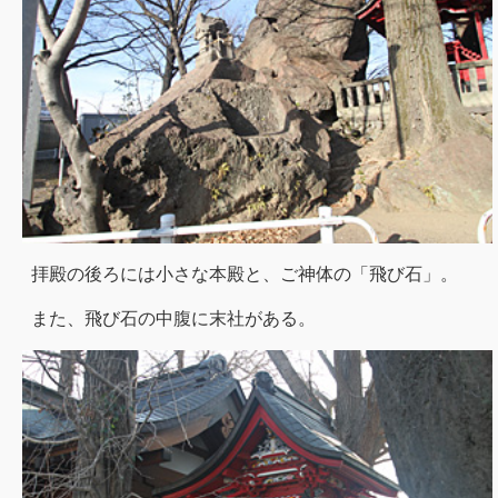
拝殿の後ろには小さな本殿と、ご神体の「飛び石」。
また、飛び石の中腹に末社がある。