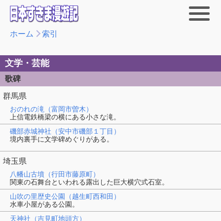
ホーム
索引
文学・芸能
歌碑
群馬県
おのれの滝（富岡市曽木）
上信電鉄橋梁の横にある小さな滝。
磯部赤城神社（安中市磯部１丁目）
境内裏手に文学碑めぐりがある。
埼玉県
八幡山古墳（行田市藤原町）
関東の石舞台といわれる露出した巨大横穴式石室。
山吹の里歴史公園（越生町西和田）
水車小屋がある公園。
天神社（吉見町地頭方）