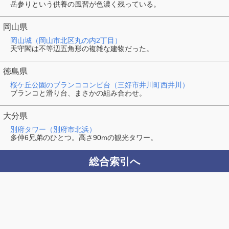
岳参りという供養の風習が色濃く残っている。
岡山県
岡山城（岡山市北区丸の内2丁目）
天守閣は不等辺五角形の複雑な建物だった。
徳島県
桜ケ丘公園のブランココンビ台（三好市井川町西井川）
ブランコと滑り台、まさかの組み合わせ。
大分県
別府タワー（別府市北浜）
多仲6兄弟のひとつ。高さ90mの観光タワー。
総合索引へ