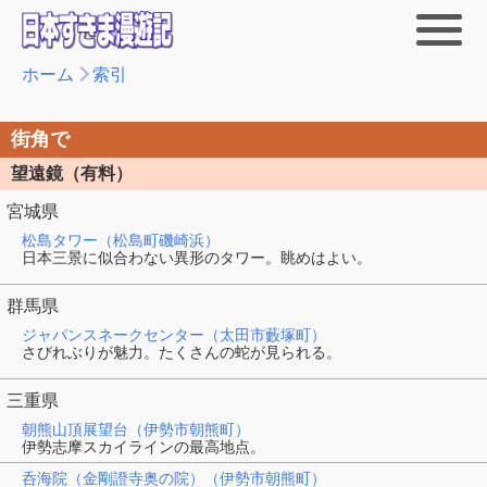
ホーム
索引
街角で
望遠鏡（有料）
宮城県
松島タワー（松島町磯崎浜）
日本三景に似合わない異形のタワー。眺めはよい。
群馬県
ジャパンスネークセンター（太田市藪塚町）
さびれぶりが魅力。たくさんの蛇が見られる。
三重県
朝熊山頂展望台（伊勢市朝熊町）
伊勢志摩スカイラインの最高地点。
呑海院（金剛證寺奥の院）（伊勢市朝熊町）