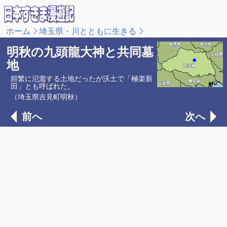
ホーム
埼玉県・川とともに生きる
明秋の九頭龍大神と共同墓
地
頻繁に氾濫する土地だったが沃土で「極楽新
田」とも呼ばれた。
（埼玉県吉見町明秋）
前へ
次へ