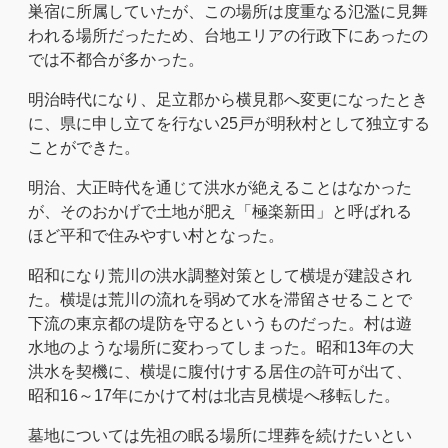
巣宿に所属していたが、この場所は度重なる氾濫に見舞
われる場所だったため、台地エリアの行政下にあったの
では不都合が多かった。
明治時代になり、足立郡から横見郡へ変更になったとき
に、県に申し立てを行ない25戸が明秋村として独立する
ことができた。
明治、大正時代を通じて洪水が絶えることはなかった
が、そのおかげで土地が肥え「極楽新田」と呼ばれる
ほど平和で住みやすい村となった。
昭和になり荒川の洪水調整対策として横堤が建設され
た。横堤は荒川の流れを弱めて水を滞留させることで
下流の東京都の堤防を守るというものだった。村は遊
水地のような場所に変わってしまった。昭和13年の大
洪水を契機に、横堤に腹付けする居住の許可が出て、
昭和16～17年にかけて村は北吉見横堤へ移転した。
墓地については先祖の眠る場所に埋葬を続けたいとい