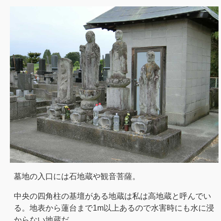
墓地の入口には石地蔵や観音菩薩。
中央の四角柱の基壇がある地蔵は私は高地蔵と呼んでい
る。地表から蓮台まで1m以上あるので水害時にも水に浸
からない地蔵だ。