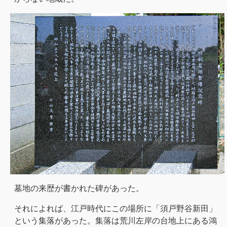
墓地の来歴が書かれた碑があった。
それによれば、江戸時代にこの場所に「須戸野谷新田」
という集落があった。集落は荒川左岸の台地上にある鴻