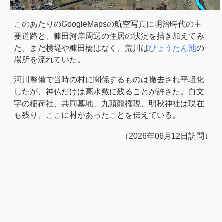
このあたりのGoogleMapsの航空写真に明治時代の主
要道路と、糠田河岸周辺の住居の状況を描き加えてみ
た。まだ横堤や糠田橋はなく、荒川は
ひょうたん池
の
場所を流れていた。
河川整備で当時の村に関係するものは撤去され平坦化
したが、神仏だけは高水敷に残ることが許さた。白文
字の稲荷社、共同墓地、九頭龍権現、明秋神社は現在
も残り、ここに村があったことを伝えている。
（2026年06月12日訪問）