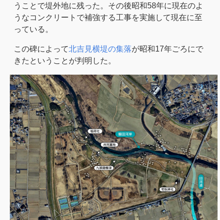
うことで堤外地に残った。その後昭和58年に現在のよ
うなコンクリートで補強する工事を実施して現在に至
っている。
この碑によって
北吉見横堤の集落
が昭和17年ごろにで
きたということが判明した。