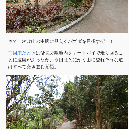
さて、次は山の中腹に見えるパゴダを目指すぞ！！
前回来たとき
は僧院の敷地内をオートバイで走り回るこ
とに遠慮があったが、今回はとにかく山に登れそうな道
はすべて突き進む覚悟。