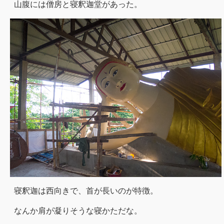
山腹には僧房と寝釈迦堂があった。
寝釈迦は西向きで、首が長いのが特徴。
なんか肩が凝りそうな寝かただな。