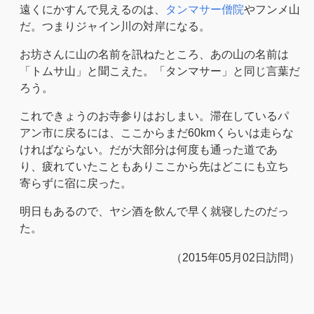
遠くにかすんで見えるのは、
タンマサー僧院
やフンメ山
だ。つまりジャイン川の対岸になる。
お坊さんに山の名前を訊ねたところ、あの山の名前は
「トムサ山」と聞こえた。「タンマサー」と同じ言葉だ
ろう。
これできょうのお寺参りはおしまい。滞在しているパ
アン市に戻るには、ここからまだ60kmくらいは走らな
ければならない。だが大部分は何度も通った道であ
り、疲れていたこともありここから先はどこにも立ち
寄らずに宿に戻った。
明日もあるので、ヤシ酒を飲んで早く就寝したのだっ
た。
（2015年05月02日訪問）