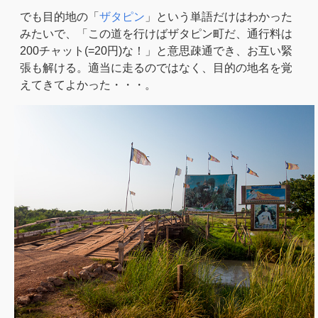
でも目的地の「
ザタピン
」という単語だけはわかった
みたいで、「この道を行けばザタピン町だ、通行料は
200チャット(=20円)な！」と意思疎通でき、お互い緊
張も解ける。適当に走るのではなく、目的の地名を覚
えてきてよかった・・・。