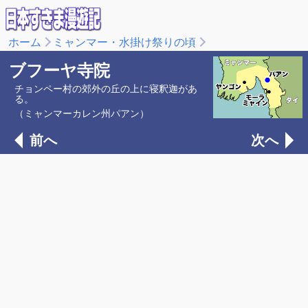
ホーム
ミャンマー・水掛け祭りの頃
ブフーヤ寺院
チョンペー村の郊外の丘の上に寝釈迦があ
る。
（ミャンマーカレン州パアン）
前へ
次へ