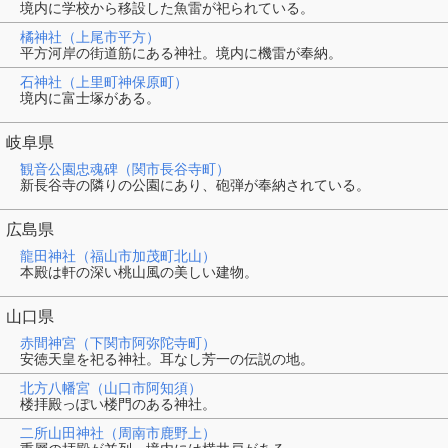
境内に学校から移設した魚雷が祀られている。
橘神社（上尾市平方）
平方河岸の街道筋にある神社。境内に機雷が奉納。
石神社（上里町神保原町）
境内に富士塚がある。
岐阜県
観音公園忠魂碑（関市長谷寺町）
新長谷寺の隣りの公園にあり、砲弾が奉納されている。
広島県
龍田神社（福山市加茂町北山）
本殿は軒の深い桃山風の美しい建物。
山口県
赤間神宮（下関市阿弥陀寺町）
安徳天皇を祀る神社。耳なし芳一の伝説の地。
北方八幡宮（山口市阿知須）
楼拝殿っぽい楼門のある神社。
二所山田神社（周南市鹿野上）