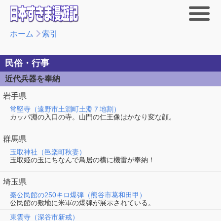
ホーム
索引
民俗・行事
近代兵器を奉納
岩手県
常堅寺（遠野市土淵町土淵７地割）
カッパ淵の入口の寺。山門の仁王像はかなり変な顔。
群馬県
玉取神社（邑楽町秋妻）
玉取姫の玉にちなんで鳥居の横に機雷が奉納！
埼玉県
秦公民館の250キロ爆弾（熊谷市葛和田甲）
公民館の敷地に米軍の爆弾が展示されている。
東雲寺（深谷市新戒）