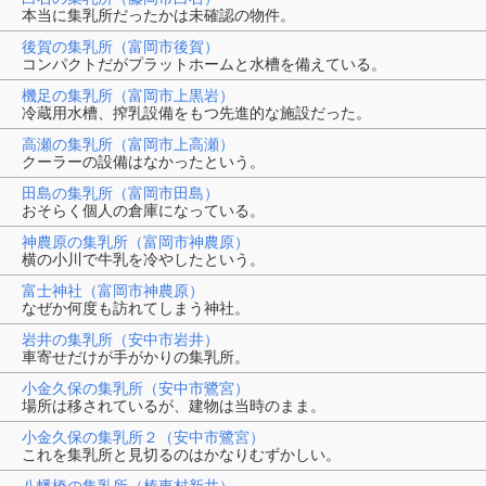
本当に集乳所だったかは未確認の物件。
後賀の集乳所（富岡市後賀）
コンパクトだがプラットホームと水槽を備えている。
機足の集乳所（富岡市上黒岩）
冷蔵用水槽、搾乳設備をもつ先進的な施設だった。
高瀬の集乳所（富岡市上高瀬）
クーラーの設備はなかったという。
田島の集乳所（富岡市田島）
おそらく個人の倉庫になっている。
神農原の集乳所（富岡市神農原）
横の小川で牛乳を冷やしたという。
富士神社（富岡市神農原）
なぜか何度も訪れてしまう神社。
岩井の集乳所（安中市岩井）
車寄せだけが手がかりの集乳所。
小金久保の集乳所（安中市鷺宮）
場所は移されているが、建物は当時のまま。
小金久保の集乳所２（安中市鷺宮）
これを集乳所と見切るのはかなりむずかしい。
八幡橋の集乳所（榛東村新井）