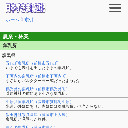
ホーム
索引
農業・林業
集乳所
群馬県
五代町集乳所（前橋市五代町）
いまでも表札を出したままの集乳所。
下阿内の集乳所（前橋市下阿内町）
小さいがバルククーラー式だったようだ。
鶴光路の集乳所（前橋市鶴光路町）
菅原神社の前にある小さな集乳所。
生原共同集乳所（高崎市箕郷町生原）
水道が外部にあり、内部には冷蔵設備が見当たらない。
飯玉神社祭具倉庫（藤岡市上大塚）
集乳所と見誤った物件。
白石の集乳所（藤岡市白石）