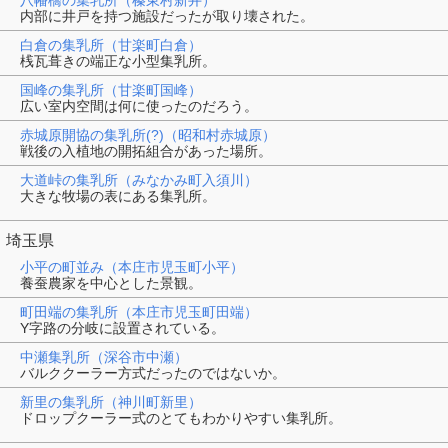
内部に井戸を持つ施設だったが取り壊された。
白倉の集乳所（甘楽町白倉）
桟瓦葺きの端正な小型集乳所。
国峰の集乳所（甘楽町国峰）
広い室内空間は何に使ったのだろう。
赤城原開協の集乳所(?)（昭和村赤城原）
戦後の入植地の開拓組合があった場所。
大道峠の集乳所（みなかみ町入須川）
大きな牧場の表にある集乳所。
埼玉県
小平の町並み（本庄市児玉町小平）
養蚕農家を中心とした景観。
町田端の集乳所（本庄市児玉町田端）
Y字路の分岐に設置されている。
中瀬集乳所（深谷市中瀬）
バルククーラー方式だったのではないか。
新里の集乳所（神川町新里）
ドロップクーラー式のとてもわかりやすい集乳所。