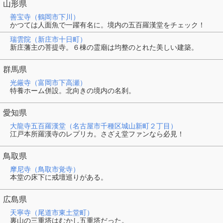
山形県
善宝寺（鶴岡市下川）
かつては人面魚で一躍有名に。境内の五百羅漢堂をチェック！
瑞雲院（新庄市十日町）
新庄藩主の菩提寺。６棟の霊廟は均整のとれた美しい建築。
群馬県
光厳寺（富岡市下高瀬）
特養ホーム併設。北向きの境内の名刹。
愛知県
大龍寺五百羅漢堂（名古屋市千種区城山新町２丁目）
江戸本所羅漢寺のレプリカ。さざえ堂ファンなら必見！
鳥取県
摩尼寺（鳥取市覚寺）
本堂の床下に戒壇巡りがある。
広島県
天寧寺（尾道市東土堂町）
裏山の三重塔はむかし五重塔だった。