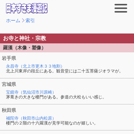
ホーム
索引
お寺と神社・宗教
羅漢（木像・塑像）
岩手県
永昌寺（北上市更木３３地割）
北上川東岸の段丘にある。観音堂には二十五菩薩ジオラマが。
宮城県
宝鏡寺（気仙沼市川原崎）
茅葺きの大きな楼門がある。参道の大松もいい感じ。
秋田県
補陀寺（秋田市山内松原）
楼門の２階の十六羅漢が見学可能なのが嬉しい。