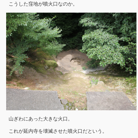
こうした窪地が噴火口なのか。
山ぎわにあった大きな火口。
これが延内寺を壊滅させた噴火口だという。