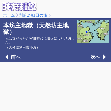
ホーム
別府2泊1日の旅
本坊主地獄（天然坊主地
獄）
元は寺だったが室町時代に噴火により消滅し
た。
（大分県別府市小倉）
前へ
次へ