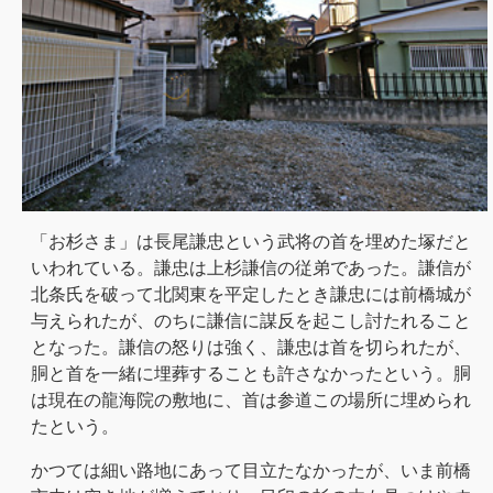
「お杉さま」は長尾謙忠という武将の首を埋めた塚だと
いわれている。謙忠は上杉謙信の従弟であった。謙信が
北条氏を破って北関東を平定したとき謙忠には前橋城が
与えられたが、のちに謙信に謀反を起こし討たれること
となった。謙信の怒りは強く、謙忠は首を切られたが、
胴と首を一緒に埋葬することも許さなかったという。胴
は現在の龍海院の敷地に、首は参道この場所に埋められ
たという。
かつては細い路地にあって目立たなかったが、いま前橋