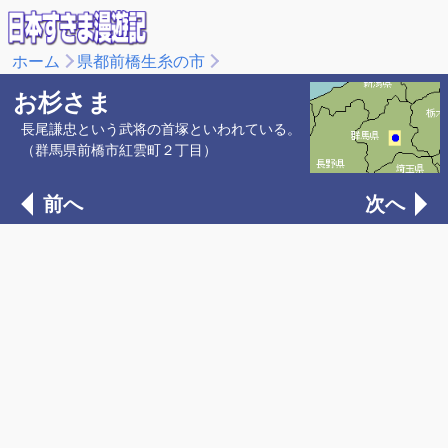
ホーム
県都前橋生糸の市
お杉さま
長尾謙忠という武将の首塚といわれている。
（群馬県前橋市紅雲町２丁目）
前へ
次へ