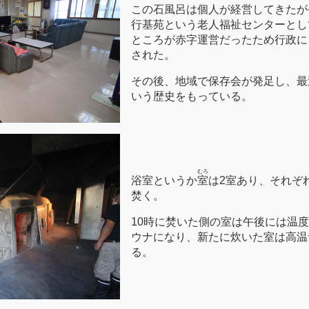
この石風呂は個人が経営してきたが
行基苑という老人福祉センターとし
ところが赤字運営だったため行政に
された。
その後、地域で保存会が発足し、最
いう歴史をもっている。
むろ
浴室というか
室
は2室あり、それぞれ
焚く。
10時に焚いた側の室は午後には温
ウナになり、新たに炊いた室は高温
る。