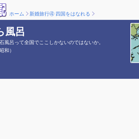
ホーム
新婚旅行④ 四国をはなれる
ら風呂
石風呂って全国でここしかないのではないか。
昭和）