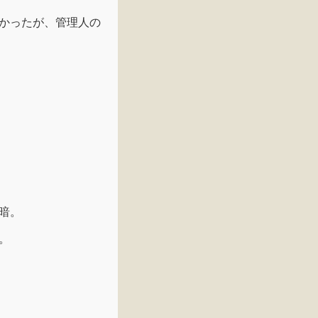
かったが、管理人の
暗。
。