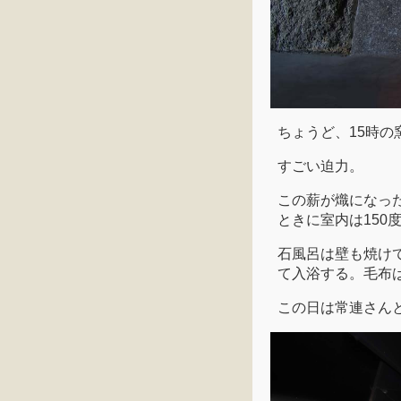
ちょうど、15時の
すごい迫力。
この薪が熾になっ
ときに室内は150
石風呂は壁も焼け
て入浴する。毛布
この日は常連さん