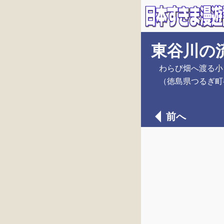
東谷川の
わらび畑へ渡る小
（徳島県つるぎ町
前へ