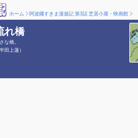
ホーム
阿波國すきま漫遊記 第3話 芝居小屋・映画館
流れ橋
さな橋。
半田上蓮）