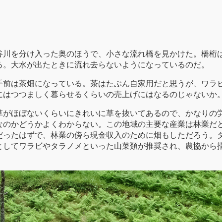
谷川を分け入った奥のほうで、小さな流れ橋を見かけた。橋桁
る。大水が出たときに流れ去らないようになっているのだ。
手前は茶畑になっている。茶はたぶん自家用だと思うが、ワラ
にはつつましく暮らせるくらいの売上げにはなるのじゃないか
草がほぼないくらいにきれいに草を抜いてあるので、かなりの
なのかどうかよくわからない。この地域の主要な産業は林業だ
だったはずで、林業の傍ら現金収入のために畑もしただろう。
としてワラビやタラノメといった山菜類が推奨され、農協から