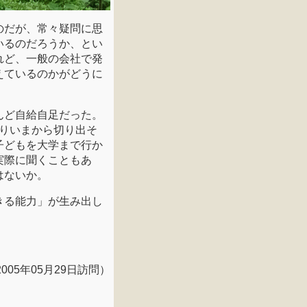
のだが、常々疑問に思
いるのだろうか、とい
れど、一般の会社で発
えているのかがどうに
んど自給自足だった。
まりいまから切り出そ
子どもを大学まで行か
実際に聞くこともあ
はないか。
きる能力」が生み出し
2005年05月29日訪問）