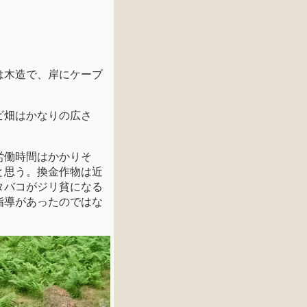
は木造で、岸にケーブ
ビ畑はかなりの広さ
。
労働時間はかかりそ
と思う。換金作物は近
タバコがジリ貧になる
指導があったのではな