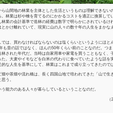
から山間地の林業を主体とした生活というものは理解できない
る。林業は杉や檜を育てるのにかかるコストを適正に換算して
ん林業の会計基準で造林の経費は数字で明らかにされているけ
はとかけ離れていて、現実に山の人々の数十年の人生をまかな
しでは、買わなければならないのは塩くらいというようにほと
00年も昔の話ではなく、ほんの50年くらい前のことなのだ。つ
造林された年代だ。当時は自家用車や家電を買うこともなく、
った。大麦やイモなどを白米の代わりに食べていたような話を
足的な人生を基準にして、林業はこれまで成り立ってきたので
ビ畑や茶畑や流れ橋は、長く四国山地で培われてきた「山で生
と思う。
いう能力のある人々が暮らしているということなのだ。
（