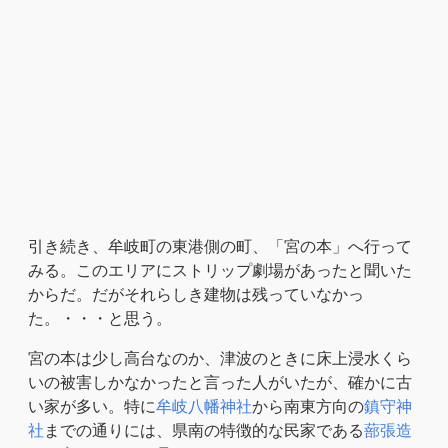
引き続き、牟岐町の東港側の町、「宮の本」へ行って
みる。このエリアにストリップ劇場があったと聞いた
からだ。だがそれらしき建物は残っていなかっ
た。・・・と思う。
宮の本は少し高台なのか、津波のときに床上浸水くら
いの被害しかなかったと言った人がいたが、確かに古
い家が多い。特に
牟岐八幡神社
から南東方向の
鎮守神
社
までの通りには、県南の特徴的な民家である
蔀張造