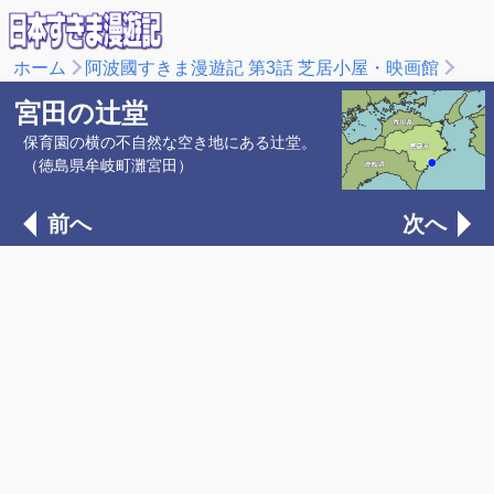
ホーム
阿波國すきま漫遊記 第3話 芝居小屋・映画館
宮田の辻堂
保育園の横の不自然な空き地にある辻堂。
（徳島県牟岐町灘宮田）
前へ
次へ