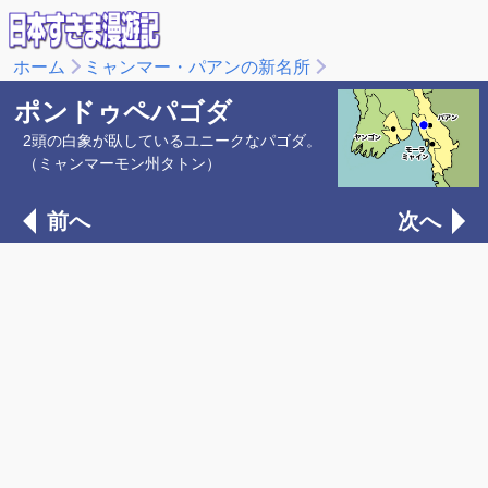
ホーム
ミャンマー・パアンの新名所
ポンドゥペパゴダ
2頭の白象が臥しているユニークなパゴダ。
（ミャンマーモン州タトン）
前へ
次へ