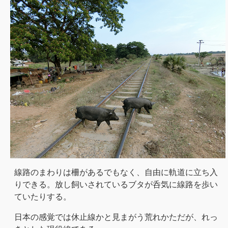
線路のまわりは柵があるでもなく、自由に軌道に立ち入
りできる。放し飼いされているブタが呑気に線路を歩い
ていたりする。
日本の感覚では休止線かと見まがう荒れかただが、れっ