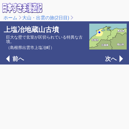
ホーム
大山・出雲の旅(2日目)
上塩冶地蔵山古墳
巨大な壁で玄室が区切られている特異な古
墳。
（島根県出雲市上塩冶町）
前へ
次へ