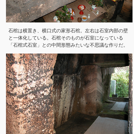
石棺は横置き、横口式の家形石棺。左右は石室内部の壁
と一体化している。石棺そのものが石室になっている
「石棺式石室」との中間形態みたいな不思議な作りだ。