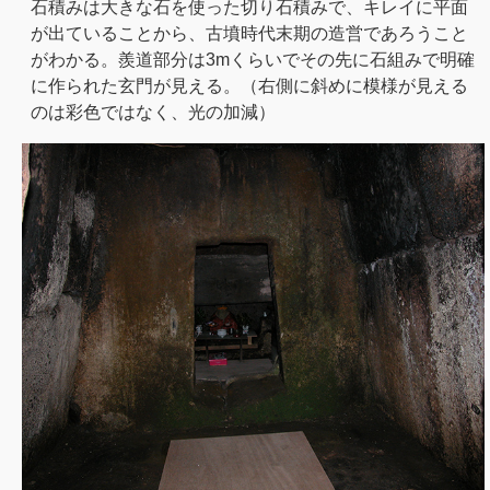
石積みは大きな石を使った切り石積みで、キレイに平面
が出ていることから、古墳時代末期の造営であろうこと
がわかる。羨道部分は3mくらいでその先に石組みで明確
に作られた玄門が見える。（右側に斜めに模様が見える
のは彩色ではなく、光の加減）