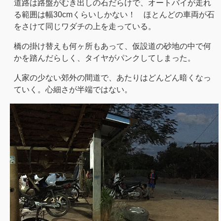
道路は路盤がむき出しの石だらけで、オートバイが走れ
る範囲は幅30cmくらいしかない！ ほとんどの車両が石
をさけて同じワダチの上を走っている。
橋の掛け替えも何ヶ所もあって、仮設道の砂地の中で何
かを踏んだらしく、タイヤがパンクしてしまった。
人家の少ない郊外の間道で、あたりはどんどん暗くなっ
ていく。心細さが半端ではない。