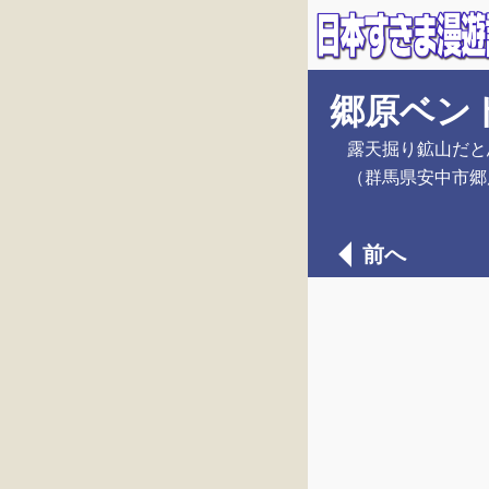
郷原ベン
露天掘り鉱山だと
（群馬県安中市郷
前へ