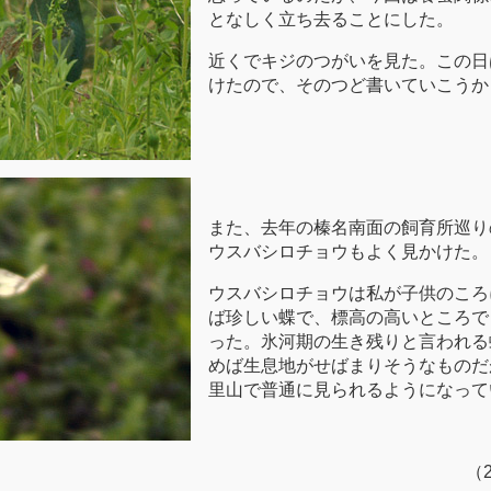
となしく立ち去ることにした。
近くでキジのつがいを見た。この日
けたので、そのつど書いていこうか
また、去年の榛名南面の飼育所巡り
ウスバシロチョウもよく見かけた。
ウスバシロチョウは私が子供のころ
ば珍しい蝶で、標高の高いところで
った。氷河期の生き残りと言われる
めば生息地がせばまりそうなものだ
里山で普通に見られるようになって
（