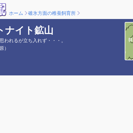
ホーム
碓氷方面の稚蚕飼育所
トナイト鉱山
思われるが立ち入れず・・・。
原）