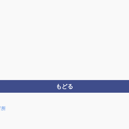
もどる
育所