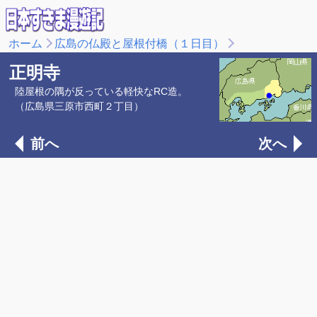
ホーム
広島の仏殿と屋根付橋（１日目）
正明寺
陸屋根の隅が反っている軽快なRC造。
（広島県三原市西町２丁目）
前へ
次へ