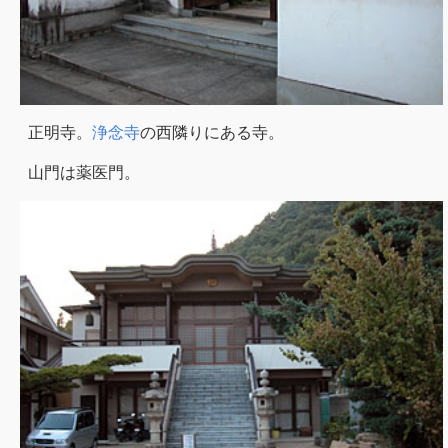
正明寺。
浄念寺
の西隣りにある寺。
山門は薬医門。