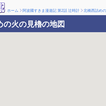
ホーム
阿波國すきま漫遊記 第2話 辻時計
北橋西詰め
めの火の見櫓の地図