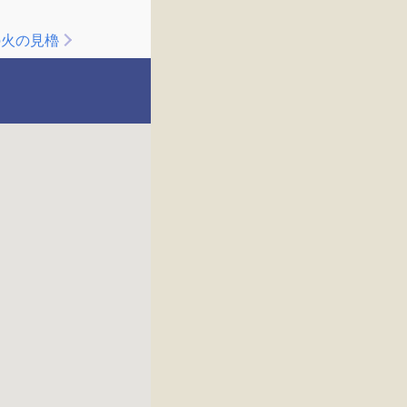
の火の見櫓