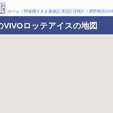
ホーム
阿波國すきま漫遊記 第2話 辻時計
西野商店のV
のVIVOロッテアイスの地図