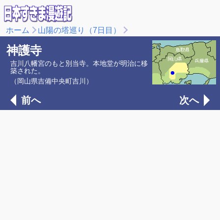
ホーム
山陽の塔巡り（7日目）
神護寺
吉川八幡宮のもと別当寺。本地堂が明治に移
築された。
（岡山県吉備中央町吉川）
前へ
次へ