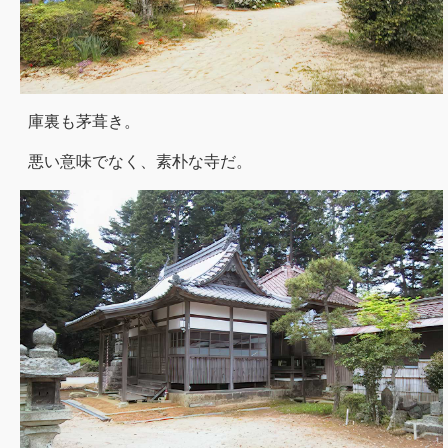
庫裏も茅葺き。
悪い意味でなく、素朴な寺だ。