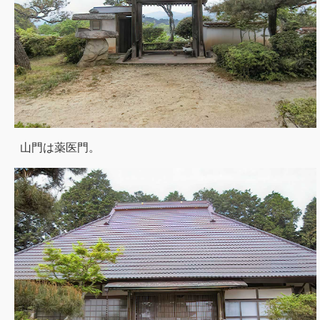
山門は薬医門。