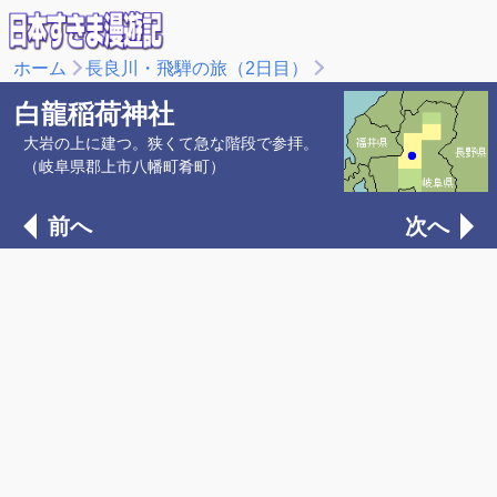
ホーム
長良川・飛騨の旅（2日目）
白龍稲荷神社
大岩の上に建つ。狭くて急な階段で参拝。
（岐阜県郡上市八幡町肴町）
前へ
次へ