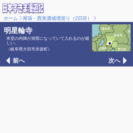
ホーム
尾張・西美濃戒壇巡り（2日目）
明星輪寺
本堂の内陣が洞窟になっていて入れるのが嬉
しい。
（岐阜県大垣市赤坂町）
前へ
次へ