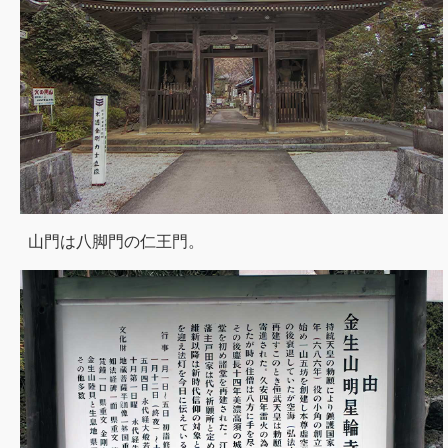
山門は八脚門の仁王門。