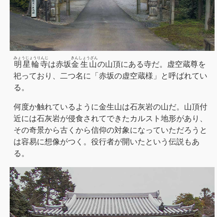
みょうじょうりんじ
きんしょうざん
明星輪寺
は赤坂
金生山
の山頂にある寺だ。虚空蔵尊を
祀っており、二つ名に「赤坂の虚空蔵様」と呼ばれてい
る。
何度か触れているように金生山は石灰岩の山だ。山頂付
近には石灰岩が侵食されてできたカルスト地形があり、
その奇景から古くから信仰の対象になっていただろうと
は容易に想像がつく。役行者が開いたという伝説もあ
る。