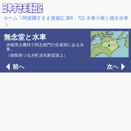
ホーム
阿波國すきま漫遊記 第6・7話 水車小屋と揚水水車
無念堂と水車
赤穂浪士磯貝十郎左衛門の生家跡にある水
車。
（徳島県つるぎ町貞光家賀道上）
前へ
次へ