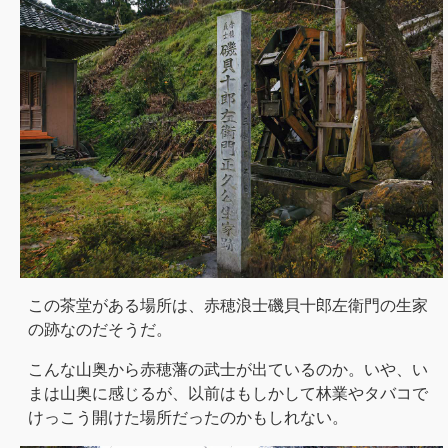
この茶堂がある場所は、赤穂浪士磯貝十郎左衛門の生家
の跡なのだそうだ。
こんな山奥から赤穂藩の武士が出ているのか。いや、い
まは山奥に感じるが、以前はもしかして林業やタバコで
けっこう開けた場所だったのかもしれない。