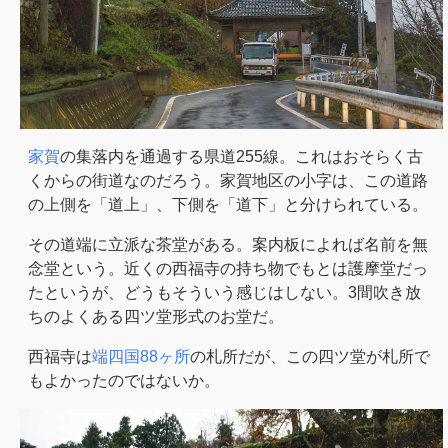
家賀
の集落内を通過する県道255線。これはおそらく古
くからの街道なのだろう。家賀地区の小字は、この道路
の上側を「道上」、下側を「道下」と分けられている。
その道端に立派な茶堂がある。案内板によれば名前を無
念堂という。近くの西福寺の持ち物でもとは護摩堂だっ
たというが、どうもそういう感じはしない。3間吹き放
ちのよくある四ツ堂形式のお堂だ。
西福寺は
端四国88ヶ所
の札所だが、この四ツ堂が札所で
もよかったのではないか。