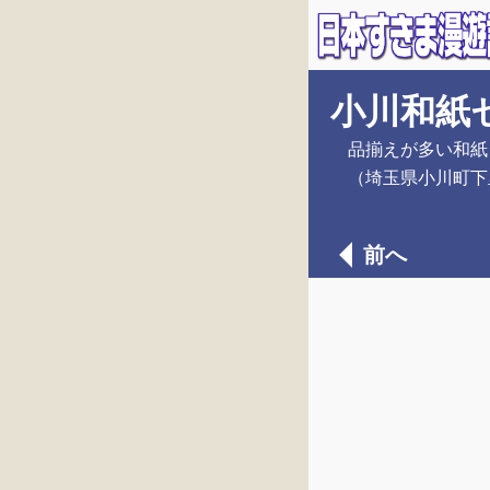
小川和紙
品揃えが多い和紙
（埼玉県小川町下
前へ