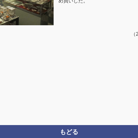
め買いした。
（
もどる