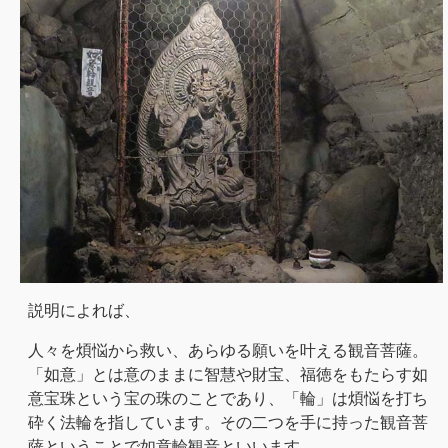
説明によれば、
人々を煩悩から救い、あらゆる願いを叶える観音菩薩。
「如意」とは意のままに智慧や財宝、福徳をもたらす如
意宝珠という宝の珠のことであり、「輪」は煩悩を打ち
砕く法輪を指しています。その二つを手に持った観音菩
薩ということで如意輪観音といいます。