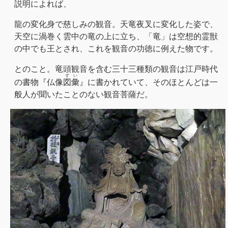
説明によれば、
龍の変化身で慈しみの観音。天竜夜叉に変化した姿で、
天空に渦巻く雲中の竜の上に立ち、「竜」は空想的霊獣
の中でも王とされ、これを観音の功徳に例えた物です。
とのこと。竜頭観音を含む三十三種類の観音は江戸時代
ずい
の書物『仏像
図彙
』に書かれていて、そのほとんどは一
般人が聞いたことのない観音菩薩だ。