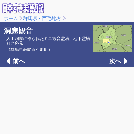
ホーム
群馬県・西毛地方
洞窟観音
人工洞窟に作られたミニ観音霊場。地下霊場
好き必見！
（群馬県高崎市石原町）
前へ
次へ