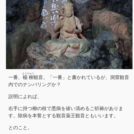
ようりゅう
一番、
楊柳
観音。「一番」と書かれているが、洞窟観音
内でのナンバリングか？
説明によれば、
右手に持つ柳の枝で悪病を祓い清めるご祈祷がありま
す。除病を本誓とする観音薬王観音ともいいます。
とのこと。