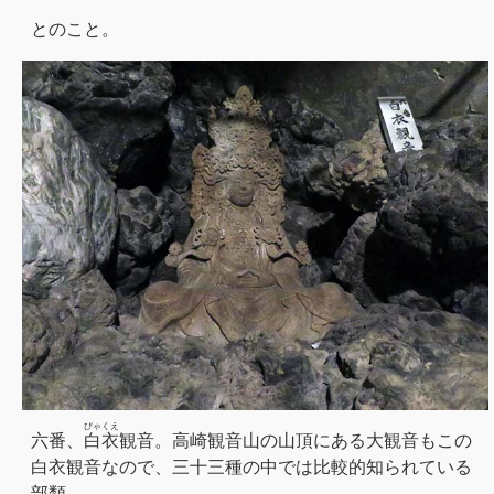
とのこと。
びゃくえ
六番、
白衣
観音。高崎観音山の山頂にある大観音もこの
白衣観音なので、三十三種の中では比較的知られている
部類。