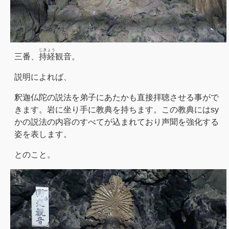
じきょう
三番、
持経
観音。
説明によれば、
釈迦仏陀の説法を弟子にあたかも直接拝聴させる事がで
きます。岩に坐り手に教典を持ちます。この教典にはsy
かの説法の内容のすべてが込まれており声聞を強化する
姿を表します。
とのこと。