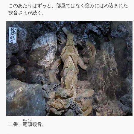
このあたりはずっと、部屋ではなく窪みにはめ込まれた
観音さまが続く。
りゅうず
二番、
竜頭
観音。