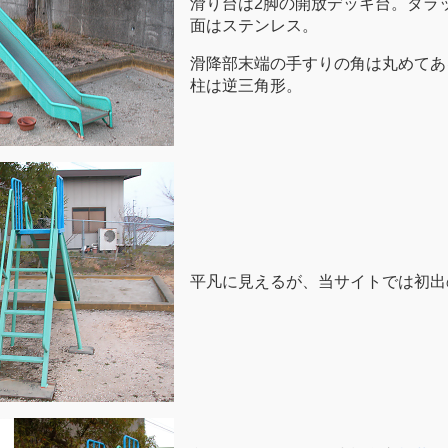
滑り台は2脚の開放デッキ台。タラ
面はステンレス。
滑降部末端の手すりの角は丸めてあ
柱は逆三角形。
平凡に見えるが、当サイトでは初出