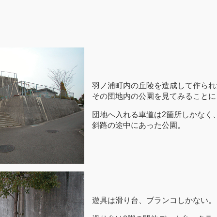
羽ノ浦町内の丘陵を造成して作られ
その団地内の公園を見てみることに
団地へ入れる車道は2箇所しかなく
斜路の途中にあった公園。
遊具は滑り台、ブランコしかない。