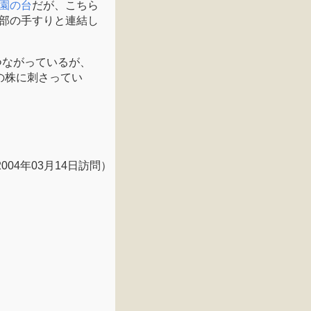
園の台
だが、こちら
部の手すりと連結し
つながっているが、
の株に刺さってい
2004年03月14日訪問）