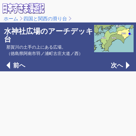
ホーム
四国と関西の滑り台
水神社広場のアーチデッキ
台
那賀川の土手の上にある広場。
（徳島県阿南市羽ノ浦町古庄大道ノ西）
前へ
次へ