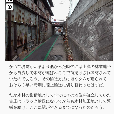
かつて堤防がいまより低かった時代には上流の林業地帯
から筏流しで木材が運ばれここで荷揚げざれ製材されて
いたのであろう。その輸送方法は堰やダムが造られて、
おそらく早い時期に陸上輸送に切り替わったはずだ。
だが木材の集積地としてすでにその地位を確立していた
古庄はトラック輸送になってからも木材加工地として繁
栄を続け、ここに駅ができるまでになったのだろう。