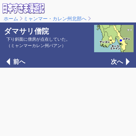
ホーム
ミャンマー・カレン州北部へ
ダマサリ僧院
下り斜面に僧房が点在していた。
（ミャンマーカレン州パアン）
前へ
次へ