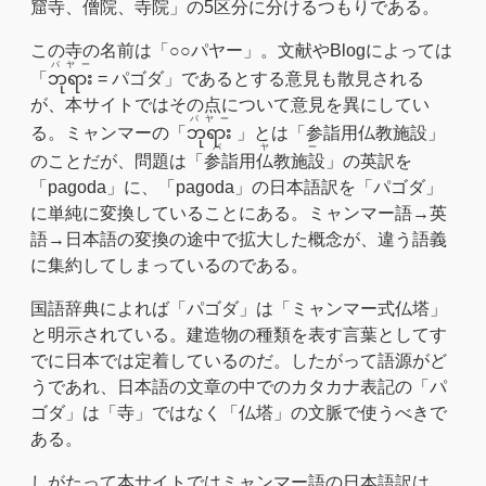
窟寺、僧院、寺院」の5区分に分けるつもりである。
この寺の名前は「○○パヤー」。文献やBlogによっては
パヤー
「
ဘုရား​
= パゴダ」であるとする意見も散見される
が、本サイトではその点について意見を異にしてい
パヤー
る。ミャンマーの「
ဘုရား​
」とは「参詣用仏教施設」
パヤー
のことだが、問題は「
参詣用仏教施設
」の英訳を
「pagoda」に、「pagoda」の日本語訳を「パゴダ」
に単純に変換していることにある。ミャンマー語→英
語→日本語の変換の途中で拡大した概念が、違う語義
に集約してしまっているのである。
国語辞典によれば「パゴダ」は「ミャンマー式仏塔」
と明示されている。建造物の種類を表す言葉としてす
でに日本では定着しているのだ。したがって語源がど
うであれ、日本語の文章の中でのカタカナ表記の「パ
ゴダ」は「寺」ではなく「仏塔」の文脈で使うべきで
ある。
しがたって本サイトではミャンマー語の日本語訳は