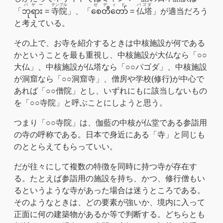
パヤー
テンプル
ゼディド
パゴダ
「
ဘုရား​
=
寺院
」、「
စေတီတော်
=
仏塔
」が適当だろう
と考えている。
その上で、お寺を紹介するときは中核施設が何である
かということを最も重視し、中核施設が大仏なら「○○
大仏」、中核施設が仏塔なら「○○パゴダ」、中核施設
が洞窟なら「○○洞窟寺」、僧房や学校(修行)が中心で
あれば「○○僧院」とし、いずれにもに該当しないもの
を「○○寺院」と呼ぶことにしようと思う。
つまり「○○寺院」は、伽藍の中核が仏堂である参詣用
の寺の呼称である。日本で身近にある「寺」と同じも
のととらえてもらっていい。
だが往々にして複数の特徴を同時に持つ寺が存在す
る。たとえば参詣用の施設を持ち、かつ、修行僧もい
るというような寺があった場合は迷うところである。
そのようなときは、どの要素が強いか、境内に入って
正面に何の建築物があるか等で判断する。どちらとも