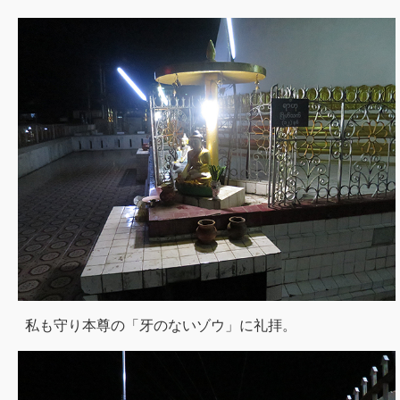
私も守り本尊の「牙のないゾウ」に礼拝。