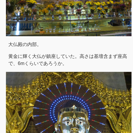
大仏殿の内部。
黄金に輝く大仏が鎮座していた。高さは基壇含まず座高
で、6mくらいであろうか。