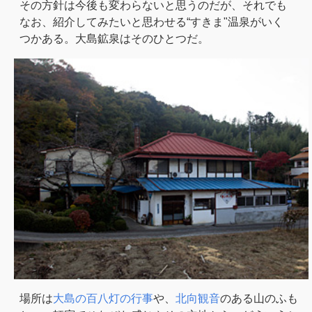
その方針は今後も変わらないと思うのだが、それでも
なお、紹介してみたいと思わせる“すきま"温泉がいく
つかある。大島鉱泉はそのひとつだ。
場所は
大島の百八灯の行事
や、
北向観音
のある山のふも