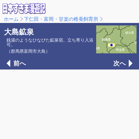
ホーム
下仁田・富岡・甘楽の稚蚕飼育所
大島鉱泉
銭湯のようなひなびた鉱泉宿。立ち寄り入浴
可。
（群馬県富岡市大島）
前へ
次へ