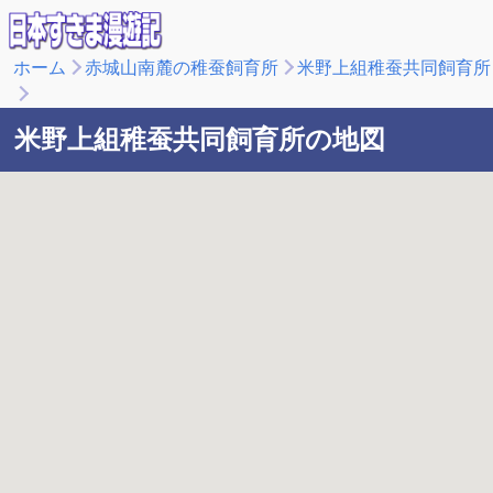
ホーム
赤城山南麓の稚蚕飼育所
米野上組稚蚕共同飼育所
米野上組稚蚕共同飼育所の地図