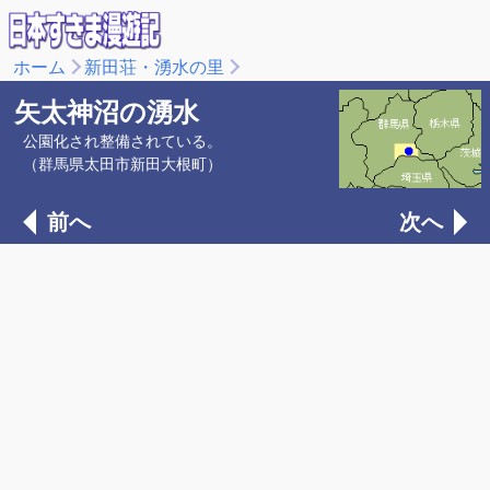
ホーム
新田荘・湧水の里
矢太神沼の湧水
公園化され整備されている。
（群馬県太田市新田大根町）
前へ
次へ