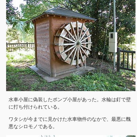
水車小屋に偽装したポンプ小屋があった。水輪は釘で壁
に打ち付けられている。
ワタシが今までに見かけた水車物件のなかで、最悪に醜
悪なシロモノである。