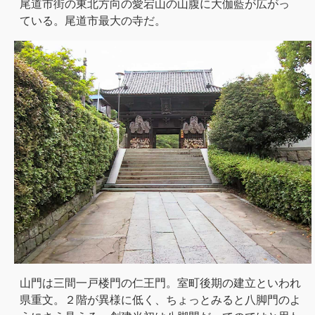
尾道市街の東北方向の愛宕山の山腹に大伽藍が広がっ
ている。尾道市最大の寺だ。
山門は三間一戸楼門の仁王門。室町後期の建立といわれ
県重文。２階が異様に低く、ちょっとみると八脚門のよ