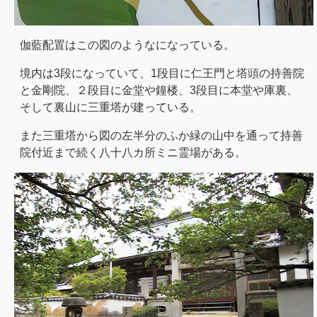
伽藍配置はこの図のようなになっている。
境内は3段になっていて、1段目に仁王門と塔頭の持善院
と金剛院、２段目に金堂や鐘楼、3段目に本堂や庫裏、
そして裏山に三重塔が建っている。
また三重塔から図の左半分のふか緑の山中を通って持善
院付近まで続く八十八カ所ミニ霊場がある。