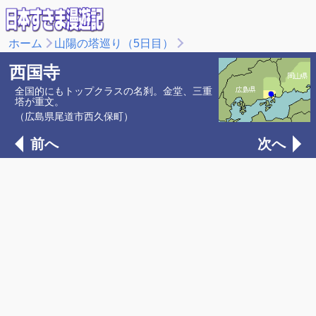
ホーム
山陽の塔巡り（5日目）
西国寺
全国的にもトップクラスの名刹。金堂、三重
塔が重文。
（広島県尾道市西久保町）
前へ
次へ