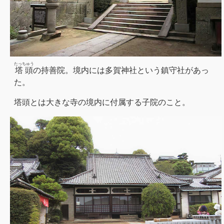
たっちゅう
塔頭
の持善院。境内には多賀神社という鎮守社があっ
た。
塔頭とは大きな寺の境内に付属する子院のこと。