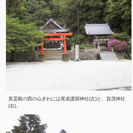
英霊殿の西の山ぎわには尾道護国神社(左)と、賀茂神社
(右)。