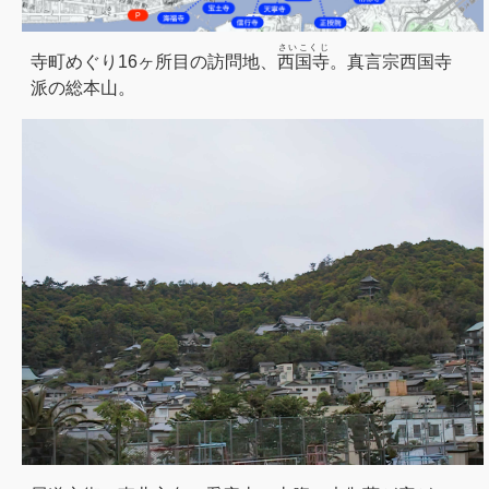
さいこくじ
寺町めぐり16ヶ所目の訪問地、
西国寺
。真言宗西国寺
派の総本山。