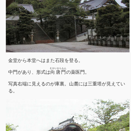
金堂から本堂へはまた石段を登る。
むかいからもん
中門があり、形式は
向唐門
の薬医門。
写真右端に見えるのが庫裏。山麓には三重塔が見えてい
る。